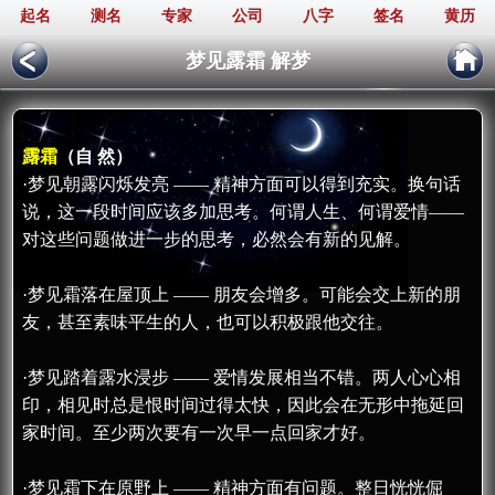
起名
测名
专家
公司
八字
签名
黄历
梦见露霜 解梦
露霜
（自 然）
·梦见朝露闪烁发亮 —— 精神方面可以得到充实。换句话
说，这一段时间应该多加思考。何谓人生、何谓爱情——
对这些问题做进一步的思考，必然会有新的见解。
·梦见霜落在屋顶上 —— 朋友会增多。可能会交上新的朋
友，甚至素味平生的人，也可以积极跟他交往。
·梦见踏着露水浸步 —— 爱情发展相当不错。两人心心相
印，相见时总是恨时间过得太快，因此会在无形中拖延回
家时间。至少两次要有一次早一点回家才好。
·梦见霜下在原野上 —— 精神方面有问题。整日恍恍倔