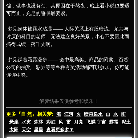
馏，做事也没有劲。其原因在于熬夜，晚上看小说也要适
可而止，充足的睡眠最要紧。
·梦见身体被露水沾湿 —— 人际关系上有股暗流。尤其与
讨厌的科目的老师，无法建立良好关系，小心不要因此而
搞得成绩一落千丈啊。
·梦见踩着霜露漫步 —— 会中最高奖。商品的附奖、百货
公司的抽奖、彩券等等各种有奖活动都可以参加。你可能
连连中奖。
解梦结果仅供参考和娱乐！
更多『自 然』相关梦:
海
江河
火
喷泉泉水
山
水
雨
悬崖
水灾
森林
彩虹
风
雷
月亮
飞蝶 宇宙
露霜
泥土
太阳
天空
星星
查看更多梦▼