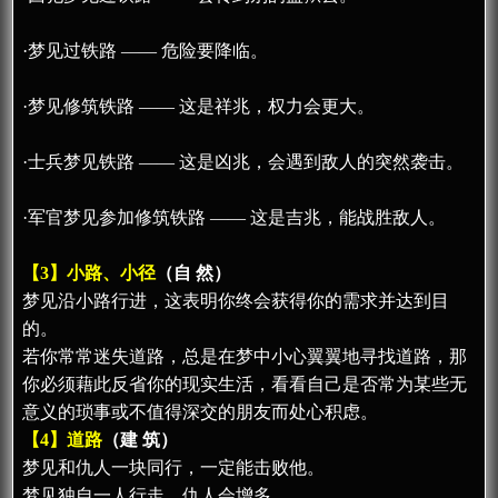
·梦见过铁路 —— 危险要降临。
·梦见修筑铁路 —— 这是祥兆，权力会更大。
·士兵梦见铁路 —— 这是凶兆，会遇到敌人的突然袭击。
·军官梦见参加修筑铁路 —— 这是吉兆，能战胜敌人。
【3】小路、小径
（自 然）
梦见沿小路行进，这表明你终会获得你的需求并达到目
的。
若你常常迷失道路，总是在梦中小心翼翼地寻找道路，那
你必须藉此反省你的现实生活，看看自己是否常为某些无
意义的琐事或不值得深交的朋友而处心积虑。
【4】道路
（建 筑）
梦见和仇人一块同行，一定能击败他。
梦见独自一人行走，仇人会增多。