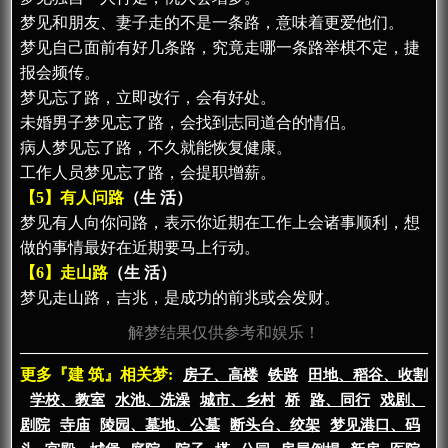
梦见和朋友、妻子走的不是一条路，意味着更爱他们。
梦见自己面前有好几条路，究竟走哪一条路举棋不定，捷
报会频传。
梦见忘了路，立即改行，会有好处。
未婚男子梦见忘了路，会找到志同道合的情侣。
病人梦见忘了路，不久就能恢复健康。
工作人员梦见忘了路，会提职增薪。
【5】有人问路
（生 活）
梦见有人向你问路，表示你近期在工作上会诸事顺利，想
做的事情最好在近期要马上行动。
【6】走山路
（生 活）
梦见走山路，吉兆，是成功的前兆或会发财。
解梦结果仅供参考和娱乐！
更多『建 筑』相关梦:
房子、高楼
铁路
田地、稻谷、收割
学校、教室
水池、洗澡
城市、乡村
桥
路、同行
戏剧、
剧院
寺庙
陵园、墓地、公墓
断头台、绞架
梦见港口、码