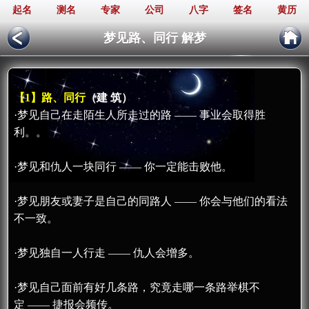
起名
测名
专家
公司
八字
签名
黄历
梦见路、同行 解梦
【1】路、同行
（建 筑）
·梦见自己在走陌生人所走过的路 —— 事业会取得胜
利。。
·梦见和仇人一块同行 —— 你一定能击败他。
·梦见朋友或妻子是自己的同路人 —— 你会与他们的看法
不一致。
·梦见独自一人行走 —— 仇人会增多。
·梦见自己面前有好几条路，究竟走哪一条路举棋不
定 —— 捷报会频传。