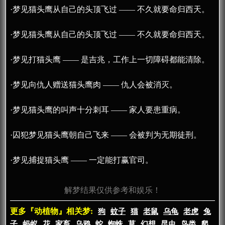
·梦见猫头鹰从自己的头顶飞过 —— 不久就要命归西天。
·梦见猫头鹰从自己的头顶飞过 —— 不久就要命归西天。
·梦见打猫头鹰 —— 是吉兆，工作上一切障碍都能清除。
·梦见向仇人赠送猫头鹰肉 —— 仇人会被消灭。
·梦见猫头鹰的叫声十分刺耳 —— 家人要患重病。
·囚犯梦见猫头鹰朝自己飞来 —— 会被判为无期徒刑。
·梦见捕捉猫头鹰 —— 一定能打赢官司。
解梦结果仅供参考和娱乐！
更多『动植物』相关梦:
狗
蚊子
猫
老鼠
乌龟
老虎
兔
子
蚂蚁
花
家畜
乌鸦
蛇
蜘蛛
草
幻想
昆虫
鸟类
爬