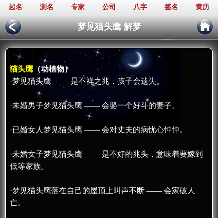
起名
测名
专家
公司
八字
签名
黄历
梦见猫头鹰 解梦
猫头鹰
（动植物）
·梦见猫头鹰 —— 是不祥之兆，孩子会遗失。
·未婚男子梦见猫头鹰 —— 会娶一个好斗的妻子。
·已婚女人梦见猫头鹰 —— 会对丈夫的病忧心忡忡。
·未婚女子梦见猫头鹰 —— 是不好的兆头，意味着要嫁到
低等家族。
·梦见猫头鹰落在自己的屋顶上叫声不断 —— 会家破人
亡。