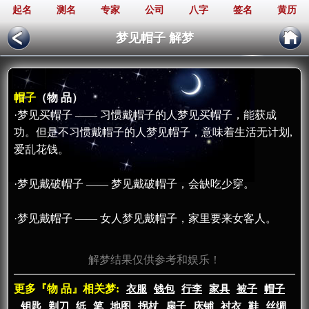
起名
测名
专家
公司
八字
签名
黄历
梦见帽子 解梦
帽子
（物 品）
·梦见买帽子 —— 习惯戴帽子的人梦见买帽子，能获成
功。但是不习惯戴帽子的人梦见帽子，意味着生活无计划,
爱乱花钱。
·梦见戴破帽子 —— 梦见戴破帽子，会缺吃少穿。
·梦见戴帽子 —— 女人梦见戴帽子，家里要来女客人。
解梦结果仅供参考和娱乐！
更多『物 品』相关梦:
衣服
钱包
行李
家具
被子
帽子
钥匙
剃刀
纸
笔
地图
拐杖
扇子
床铺
衬衣
鞋
丝绸