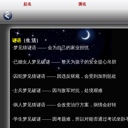
起名
测名
谜语
（生 活）
·梦见猜谜语 —— 会为自己的家业担忧
·已婚女人梦见破谜 —— 整天为孩子的安全提心吊胆
·囚犯梦见猜谜语 —— 因违反狱规，会受到加刑惩处
·士兵梦见破谜 —— 因与敌军对抗，处境艰难
·病人梦见猜谜语 —— 会改变治疗方案，病情会好转
·学生梦见破谜 —— 因考题难，所以对能否通过考试坐卧