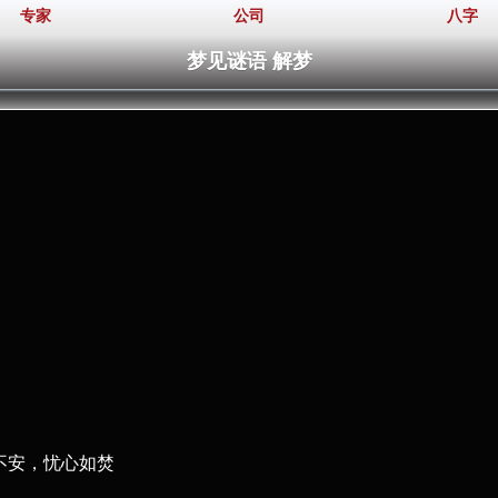
专家
公司
八字
梦见谜语 解梦
不安，忧心如焚