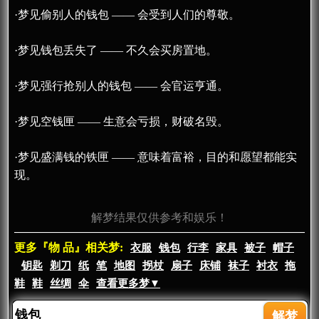
·梦见偷别人的钱包 —— 会受到人们的尊敬。
·梦见钱包丢失了 —— 不久会买房置地。
·梦见强行抢别人的钱包 —— 会官运亨通。
·梦见空钱匣 —— 生意会亏损，财破名毁。
·梦见盛满钱的铁匣 —— 意味着富裕，目的和愿望都能实
现。
解梦结果仅供参考和娱乐！
更多『物 品』相关梦:
衣服
钱包
行李
家具
被子
帽子
钥匙
剃刀
纸
笔
地图
拐杖
扇子
床铺
袜子
衬衣
拖
鞋
鞋
丝绸
伞
查看更多梦▼