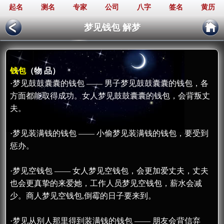
起名
测名
专家
公司
八字
签名
黄历
梦见钱包 解梦
钱包
（物 品）
·梦见鼓鼓囊囊的钱包 —— 男子梦见鼓鼓囊囊的钱包，各
方面都能取得成功。女人梦见鼓鼓囊囊的钱包，会背叛丈
夫。
·梦见装满钱的钱包 —— 小偷梦见装满钱的钱包，要受到
惩办。
·梦见空钱包 —— 女人梦见空钱包，会更加爱丈夫，丈夫
也会更真挚的来爱她，工作人员梦见空钱包，薪水会减
少。商人梦见空钱包,倒霉的日子要来到。
·梦见从别人那里得到装满钱的钱包 —— 朋友会背信弃