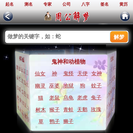
起名
测名
专家
公司
八字
签名
黄历
周公解梦
人物
生活
热门梦境
身体和物品
鬼神和动植物
兄弟
告白
小孩
爱人
情人
爱情
老师
父母
接吻
妻子
火
裸体
狗
身体
猫
头发
神
耳朵
蛇
流泪
同学
发誓
女神
天使
鬼怪
丈夫
神
仙女
遗弃
女人
私奔
和尚
医生
抛弃
金钱
情人
心脏
妻子
肚子
父母
拔牙
少女
军队
婚礼
衣服
少女
学校
死人
小偷
表扬
同事
钱包
领导
惩罚
蚊子
狗
地狱
巫婆
幽灵
打架
树木
行李
打人
开车
裸体
英雄
强盗
小贩
汽车
比赛
朋友
护士
地狱
名人
帽子
导师
丈夫
战争
监狱
钥匙
房子
兔子
老虎
乌龟
手机
老鼠
金钱
猫
音乐
拖鞋
春梦
男孩
邻居
吉他
飞机
人群
钻石
鬼怪
厕所
匕首
飞机
仙女
玫瑰
天鹅
青蛙
猴子
树木
香水
乳房
剪刀
流泪
首饰
香水
镜子
狮子
鸭子
草