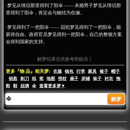
·梦见从情侣那里得到了阳伞 —— 未婚男子梦见从情侣那
里得到了阳伞，肯定会与她结为伉俪。
·梦见得到了一把阳伞 —— 囚犯梦见得到了一把阳伞，能
获得自由。政府官员梦见得到一把阳伞，自己的整顿方案
会得到国家的支持。
解梦结果仅供参考和娱乐！
更多『物 品』相关梦:
衣服
钱包
行李
家具
被子
帽子
钥匙
剃刀
纸
笔
地图
拐杖
扇子
床铺
袜子
衬衣
拖
鞋
鞋
丝绸
伞
查看更多梦▼