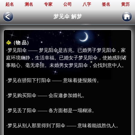
起名
测名
专家
公司
八字
签名
黄历
梦见伞 解梦
伞
（物 品）
·梦见阳伞 —— 梦见阳伞是吉兆。已婚男子梦见阳伞，家
庭环境幽静，生活幸福。已婚女子梦见阳伞，使她感到诸
事顺心、毫无牵挂。未婚男女梦见阳伞，会找到意中人。
·梦见在骄阳下打阳伞 —— 意味着捷报频传。
·梦见购买阳伞 —— 会应邀参加婚礼。
·梦见丢了阳伞 —— 各方面都是一塌糊涂。
·梦见从别人那里得到了阳伞 —— 意味着能战胜仇人。