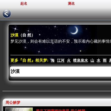
起名
测名
沙漠
（自 然）
梦见沙漠，则会有难以言语的不安，预示着内心藏的事情
更多『自 然』相关梦:
海
江河
火
喷泉泉水
山
水
雨
周公解梦