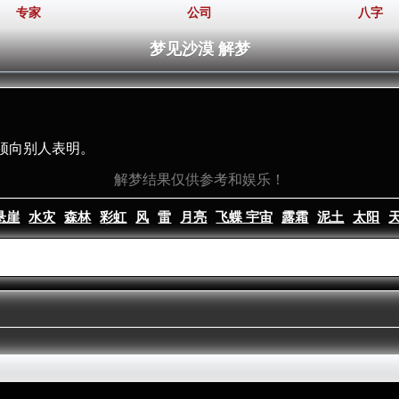
专家
公司
八字
梦见沙漠 解梦
须向别人表明。
解梦结果仅供参考和娱乐！
悬崖
水灾
森林
彩虹
风
雷
月亮
飞蝶 宇宙
露霜
泥土
太阳