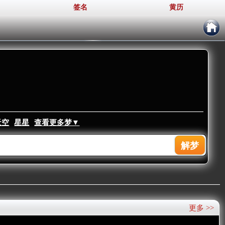
签名
黄历
天空
星星
查看更多梦▼
更多 >>