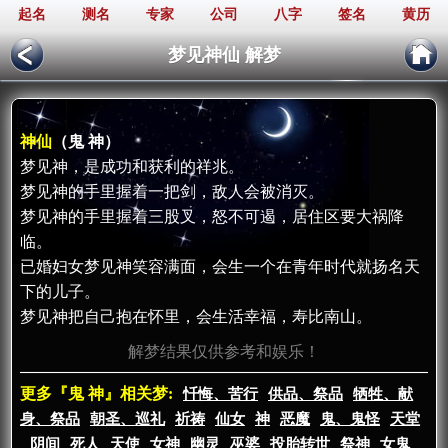
起名
测名
专家
公司
八字
签名
黄历
梦见神仙 解梦
神仙
（鬼 神）
梦见神，是成功和获利的祥兆。
梦见神的手里握着一把剑，敌人会被消灭。
梦见神的手里握着三股叉，怒不可遏，居住区要大祸降
临。
已婚妇女梦见神笑容满面，会生一个在青年时代就扬名天
下的儿子。
梦见神把自己抱在怀里，会生活幸福，寿比南山。
解梦结果仅供参考和娱乐！
更多『鬼 神』相关梦:
忏悔、苦行
供品、祭品
牺牲、献
身、祭品
朝圣、巡礼
祈祷
仙女
神
恶魔
鬼、鬼怪
天堂
阴间
死人
天使
女神
幽灵
巫婆
投胎转世
祭神
女鬼