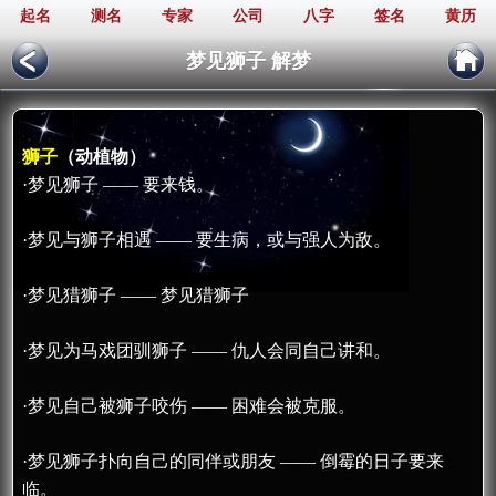
起名
测名
专家
公司
八字
签名
黄历
梦见狮子 解梦
狮子
（动植物）
·梦见狮子 —— 要来钱。
·梦见与狮子相遇 —— 要生病，或与强人为敌。
·梦见猎狮子 —— 梦见猎狮子
·梦见为马戏团驯狮子 —— 仇人会同自己讲和。
·梦见自己被狮子咬伤 —— 困难会被克服。
·梦见狮子扑向自己的同伴或朋友 —— 倒霉的日子要来
临。