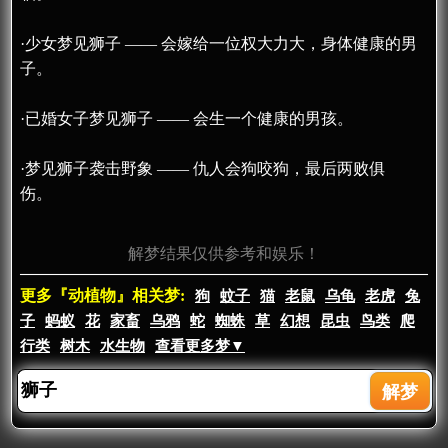
·少女梦见狮子 —— 会嫁给一位权大力大，身体健康的男
子。
·已婚女子梦见狮子 —— 会生一个健康的男孩。
·梦见狮子袭击野象 —— 仇人会狗咬狗，最后两败俱
伤。
解梦结果仅供参考和娱乐！
更多『动植物』相关梦:
狗
蚊子
猫
老鼠
乌龟
老虎
兔
子
蚂蚁
花
家畜
乌鸦
蛇
蜘蛛
草
幻想
昆虫
鸟类
爬
行类
树木
水生物
查看更多梦▼