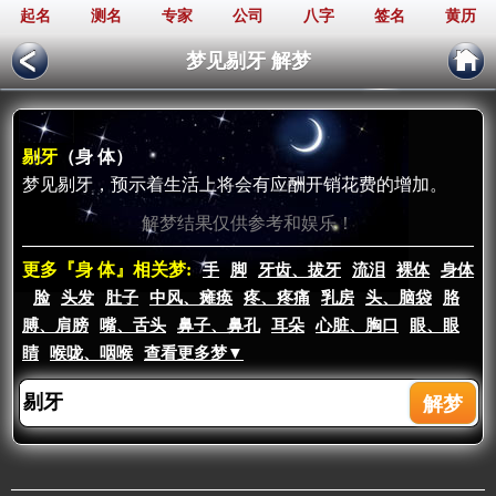
起名
测名
专家
公司
八字
签名
黄历
梦见剔牙 解梦
剔牙
（身 体）
梦见剔牙，预示着生活上将会有应酬开销花费的增加。
解梦结果仅供参考和娱乐！
更多『身 体』相关梦:
手
脚
牙齿、拔牙
流泪
裸体
身体
脸
头发
肚子
中风、瘫痪
疼、疼痛
乳房
头、脑袋
胳
膊、肩膀
嘴、舌头
鼻子、鼻孔
耳朵
心脏、胸口
眼、眼
睛
喉咙、咽喉
查看更多梦▼