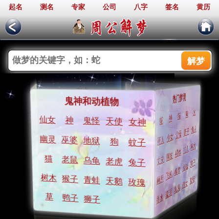
起名
测名
专家
公司
八字
签名
黄历
周公解梦
生活
人物
身体和物品
热门梦境
鬼神和动植物
告白
兄弟
爱人
小孩
爱情
接吻
情人
妻子
老师
裸体
父母
身体
火
头发
狗
耳朵
猫
流泪
神
仙女
蛇
发誓
神
同学
鬼怪
遗弃
天使
女神
丈夫
私奔
抛弃
女人
金钱
和尚
心脏
医生
肚子
情人
拔牙
妻子
衣服
父母
婚礼
军队
钱包
学校
少女
少女
表扬
惩罚
小偷
打架
幽灵
死人
巫婆
同事
地狱
行李
狗
蚊子
领导
开车
树木
汽车
打人
强盗
英雄
比赛
帽子
小贩
地狱
裸体
战争
护士
钥匙
监狱
朋友
名人
手机
导师
丈夫
猫
老鼠
拖鞋
乌龟
老虎
兔子
房子
音乐
吉他
金钱
钻石
男孩
春梦
邻居
飞机
匕首
飞机
人群
香水
树木
厕所
猴子
鬼怪
青蛙
剪刀
天鹅
玫瑰
仙女
首饰
乳房
镜子
流泪
香水
草
鸭子
狮子