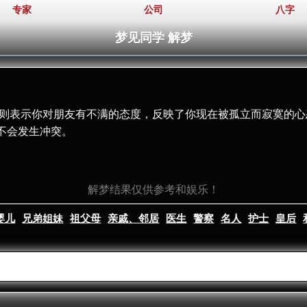
专家
公司
八字
梦见同学 解梦
学则表示你对朋友有不满的态度，反映了你现在被孤立而寂寞的心
不会发生冲突。
解梦结果仅供参考和娱乐！
婴儿
兄弟姐妹
祖父母
亲戚、邻居
医生
警察
名人
护士
皇后