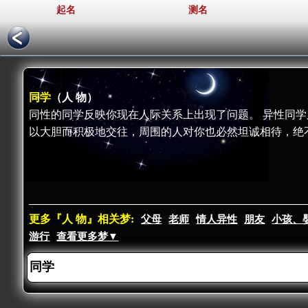
起名
测名
同学
（人 物）
同性的同学反映你现在人际关系上出现了问题。 异性同
以大胆而积极地交往，周围的人对你也必然坦诚相待，绝
更多『人 物』相关梦:
父母
老师
情人异性
朋友
小孩、
游行
查看更多梦▼