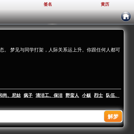
签名
黄历
态。 梦见与同学打架，人际关系运上升。你跟任何人都可
和尚、尼姑
疯子
清洁工、保洁
野蛮人
小贩
烈士
队伍、