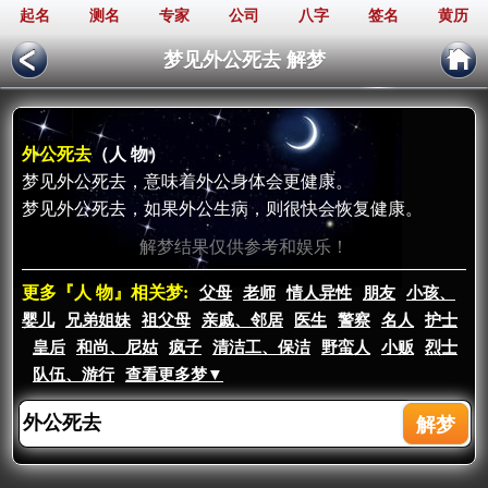
起名
测名
专家
公司
八字
签名
黄历
梦见外公死去 解梦
外公死去
（人 物）
梦见外公死去，意味着外公身体会更健康。
梦见外公死去，如果外公生病，则很快会恢复健康。
解梦结果仅供参考和娱乐！
更多『人 物』相关梦:
父母
老师
情人异性
朋友
小孩、
婴儿
兄弟姐妹
祖父母
亲戚、邻居
医生
警察
名人
护士
皇后
和尚、尼姑
疯子
清洁工、保洁
野蛮人
小贩
烈士
队伍、游行
查看更多梦▼