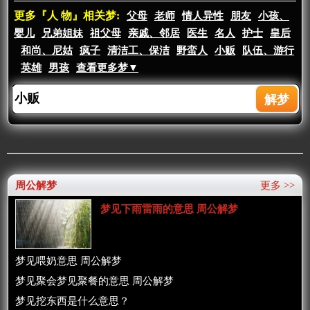
更多『人 物』相关梦:
父母
老师
情人异性
朋友
小孩、
婴儿
兄弟姐妹
祖父母
亲戚、邻居
医生
名人
护士
皇后
和尚、尼姑
疯子
清洁工、保洁
野蛮人
小贩
队伍、游行
英雄
男孩
查看更多梦▼
周公解梦
更多 >>
梦见下雨雷雨的意思 周公解梦
梦见喂奶意思 周公解梦
梦见聚会梦见聚餐的意思 周公解梦
梦见挖东西是什么意思？