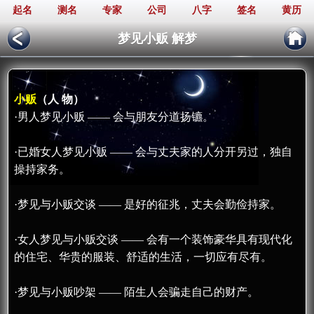
起名
测名
专家
公司
八字
签名
黄历
梦见小贩 解梦
小贩
（人 物）
·男人梦见小贩 —— 会与朋友分道扬镳。
·已婚女人梦见小贩 —— 会与丈夫家的人分开另过，独自
操持家务。
·梦见与小贩交谈 —— 是好的征兆，丈夫会勤俭持家。
·女人梦见与小贩交谈 —— 会有一个装饰豪华具有现代化
的住宅、华贵的服装、舒适的生活，一切应有尽有。
·梦见与小贩吵架 —— 陌生人会骗走自己的财产。