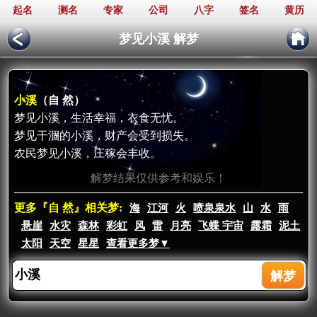
起名
测名
专家
公司
八字
签名
黄历
梦见小溪 解梦
小溪
（自 然）
梦见小溪，生活幸福，衣食无忧。
梦见干涸的小溪，财产会受到损失。
农民梦见小溪，庄稼会丰收。
解梦结果仅供参考和娱乐！
更多『自 然』相关梦:
海
江河
火
喷泉泉水
山
水
雨
悬崖
水灾
森林
彩虹
风
雷
月亮
飞蝶 宇宙
露霜
泥土
太阳
天空
星星
查看更多梦▼