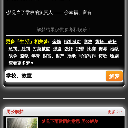
·梦见当了学校的负责人 —— 会幸福、富有
解梦结果仅供参考和娱乐！
更多『生 活』相关梦:
金钱
婚礼派对
学校
赞扬、表扬
惩罚、处罚
打架被盗
强盗
强奸
犯罪
比赛
侮辱
地狱
战争
监狱
年青
财富、财产
报纸
写信写作
诗歌
哑剧
查看更多梦▼
周公解梦
更多 >>
梦见下雨雷雨的意思 周公解梦