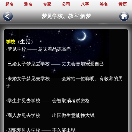
起名
测名
专家
公司
八字
签名
黄历
梦见学校、教室 解梦
学校
（生 活）
·梦见学校 —— 意味着品德高尚
·已婚女子梦见去学校 —— 丈夫会更加宠爱自己
·未婚女子梦见去学校 —— 会嫁给一位聪明、有教养的男
子
·学生梦见去学校 —— 会被取消考试资格
·商人梦见去学校 —— 出国做生意能挣大钱
·囚犯梦见去学校 —— 不久能出狱