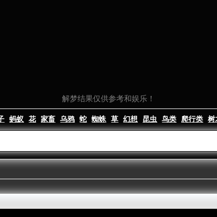
解梦结果仅供参考和娱乐！
子
蚂蚁
花
家畜
乌鸦
蛇
蜘蛛
草
幻想
昆虫
鸟类
爬行类
树