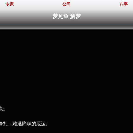
专家
公司
八字
梦见鱼 解梦
康。
挣扎，难逃降职的厄运。