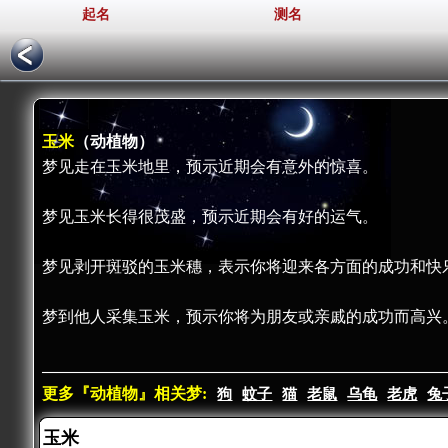
起名
测名
玉米
（动植物）
梦见走在玉米地里，预示近期会有意外的惊喜。
梦见玉米长得很茂盛，预示近期会有好的运气。
梦见剥开斑驳的玉米穗，表示你将迎来各方面的成功和快
梦到他人采集玉米，预示你将为朋友或亲戚的成功而高兴
更多『动植物』相关梦:
狗
蚊子
猫
老鼠
乌龟
老虎
兔