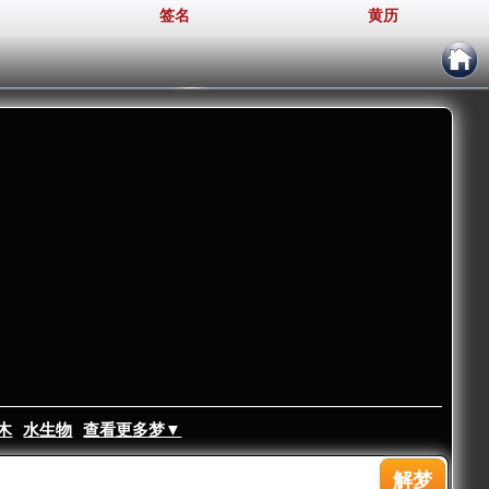
签名
黄历
木
水生物
查看更多梦▼