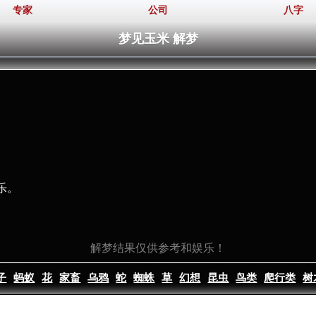
专家
公司
八字
梦见玉米 解梦
乐。
。
解梦结果仅供参考和娱乐！
子
蚂蚁
花
家畜
乌鸦
蛇
蜘蛛
草
幻想
昆虫
鸟类
爬行类
树