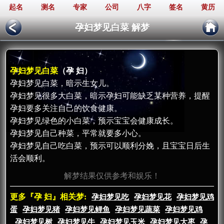
起名
测名
专家
公司
八字
签名
黄历
孕妇梦见白菜 解梦
孕妇梦见白菜
（孕 妇）
孕妇梦见白菜，暗示生女儿。
孕妇梦见很多大白菜，暗示孕妇可能缺乏某种营养，提醒
孕妇要多关注自己的饮食健康。
孕妇梦见绿色的小白菜，预示宝宝会健康成长。
孕妇梦见自己种菜，平常就要多小心。
孕妇梦见自己吃白菜，预示可以顺利分娩，且宝宝日后生
活会顺利。
解梦结果仅供参考和娱乐！
更多『孕 妇』相关梦:
孕妇梦见吃
孕妇梦见花
孕妇梦见鸡
蛋
孕妇梦见猪
孕妇梦见鲤鱼
孕妇梦见蔬菜
孕妇梦见鸡
孕妇梦见树
孕妇梦见牛
孕妇梦见玉米
孕妇梦见大枣
孕