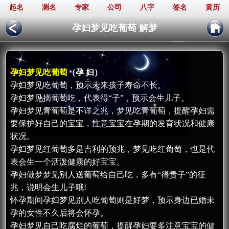
起名
测名
专家
公司
八字
签名
黄历
孕妇梦见吃葡萄 解梦
孕妇梦见吃葡萄
（孕 妇）
孕妇梦见吃葡萄，预示未来孩子寿命不长。
孕妇梦见摘葡萄吃，代表得“子”，预示会生儿子。
孕妇梦见青葡萄是不详之兆，梦见吃青葡萄，提醒孕妇需
要保护好自己的宝宝，注意宝宝在孕期的发育状况和健康
状况。
孕妇梦见红葡萄多是吉利的预兆，梦见吃红葡萄，也是代
表会生一个活泼健康的好宝宝。
孕妇做梦梦见别人送葡萄给自己吃，多有“得贵子”的征
兆，说明会生儿子哦!
怀孕期间孕妇梦见别人吃葡萄则是好梦，预示身边已婚未
孕的女性不久后将会怀孕。
孕妇梦见自己吃腐烂的葡萄，提醒孕妇要多注意宝宝的健