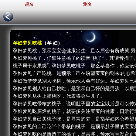
起名
测名
孕妇梦见吃桃
（孕 妇）
孕妇梦见桃，预示宝宝会健康出生，且以后会有所成就;
孕妇梦见桃子，仔细注意桃子的读音“桃子”，其谐音掏子
桃子属于水果类，孕妇梦见吃桃子，那么恭喜你，你应该
孕妇梦见自己吃桃，是预示自己在盼望宝宝的到来;内心
孕妇做梦梦见别人吃桃，预示他人会有好运。孕妇梦见已
孕妇梦见别人给自己桃吃，是预示自己怀的是男孩，以后
孕妇梦见从树上摘桃吃，代表将会生儿子。
孕妇梦见吃带核的桃子，说明肚子里的宝宝以后是可以传
孕妇梦见吃腐烂的桃子，就要多关注宝宝的健康，日常行
孕妇梦见自己买桃子吃，是寻常的梦，是指孕妇内心希望
孕妇梦见的自己吃半个带核的桃子，是预示肚子里的宝宝
孕妇梦见吃的是熟透了的桃子，是吉兆，预示宝宝发育正