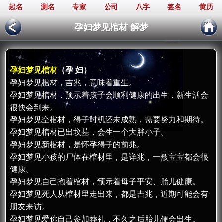
起名
测名
专家
公司
八字
签名
黄历
孕妇梦见棺材 解梦
孕妇梦见棺材
（孕 妇）
孕妇梦见棺材，吉兆，意味着重生。
孕妇梦见棺材，预示着孩子会顺利健康的出生，新生活会
很快会到来。
孕妇梦见空棺材，得子时机还未成熟，需要努力和期待。
孕妇梦见棺材已出坟墓，会生一个大胖小子。
孕妇梦见新棺材，是怀孕得子的前兆。
孕妇梦见小孩的尸体在棺材里，是详兆，一般宝宝都会很
健康。
孕妇梦见自己抱着棺材，预示着母子平安、胎儿健康。
孕妇梦见死人从棺材里走出来，都是吉兆，近期可能会有
朋友来访。
孕妇梦见爱你自己参加葬礼，不久之后胎儿便会出生。