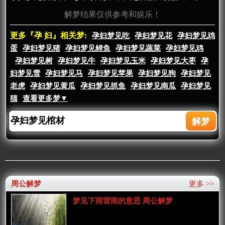
解梦结果仅供参考和娱乐！
更多『孕 妇』相关梦:
孕妇梦见吃
孕妇梦见花
孕妇梦见鸡
蛋
孕妇梦见猪
孕妇梦见鲤鱼
孕妇梦见蔬菜
孕妇梦见鸡
孕妇梦见树
孕妇梦见牛
孕妇梦见玉米
孕妇梦见大枣
孕
妇梦见雪
孕妇梦见马
孕妇梦见苹果
孕妇梦见狗
孕妇梦见
老虎
孕妇梦见黄瓜
孕妇梦见抓鱼
孕妇梦见南瓜
孕妇梦见
猫
查看更多梦▼
周公解梦
更多 >>
梦见下雨雷雨的意思 周公解梦