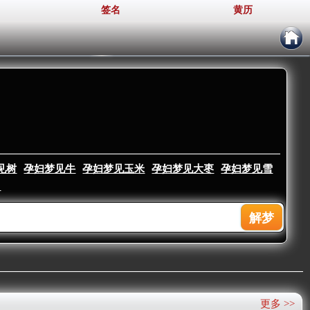
签名
黄历
见树
孕妇梦见牛
孕妇梦见玉米
孕妇梦见大枣
孕妇梦见雪
▼
更多 >>