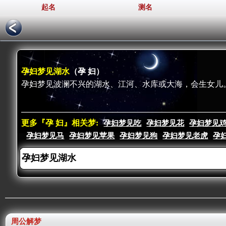
起名
测名
孕妇梦见湖水
（孕 妇）
孕妇梦见波澜不兴的湖水、江河、水库或大海，会生女儿
更多『孕 妇』相关梦:
孕妇梦见吃
孕妇梦见花
孕妇梦见
孕妇梦见马
孕妇梦见苹果
孕妇梦见狗
孕妇梦见老虎
孕
周公解梦