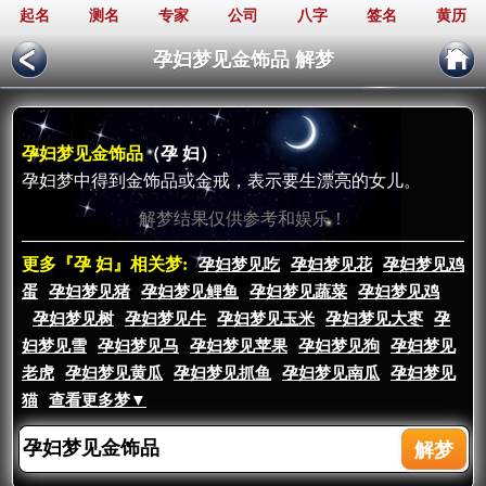
起名
测名
专家
公司
八字
签名
黄历
孕妇梦见金饰品 解梦
孕妇梦见金饰品
（孕 妇）
孕妇梦中得到金饰品或金戒，表示要生漂亮的女儿。
解梦结果仅供参考和娱乐！
更多『孕 妇』相关梦:
孕妇梦见吃
孕妇梦见花
孕妇梦见鸡
蛋
孕妇梦见猪
孕妇梦见鲤鱼
孕妇梦见蔬菜
孕妇梦见鸡
孕妇梦见树
孕妇梦见牛
孕妇梦见玉米
孕妇梦见大枣
孕
妇梦见雪
孕妇梦见马
孕妇梦见苹果
孕妇梦见狗
孕妇梦见
老虎
孕妇梦见黄瓜
孕妇梦见抓鱼
孕妇梦见南瓜
孕妇梦见
猫
查看更多梦▼