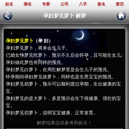
起名
测名
专家
公司
八字
签名
黄历
孕妇梦见萝卜 解梦
孕妇梦见萝卜
（孕 妇）
孕妇梦见萝卜，将来会生儿子。
已婚女性梦见吃萝卜，预示不久后会怀孕，且可能生女儿;
孕妇做此梦也有同样的预兆。
孕妇梦见白萝卜，在周公解梦里是会生儿子的预兆。
怀孕期间孕妇梦见拔萝卜，同样也是生男宝宝的预兆。
孕妇梦见胡萝卜，预示可以顺利渡过孕期，生出健康的宝
宝。
孕妇梦见的是大萝卜，多是预示会生下很健康、强壮的宝
宝。
孕妇梦见切萝卜，说明宝宝健康、正常发育。
解梦结果仅供参考和娱乐！