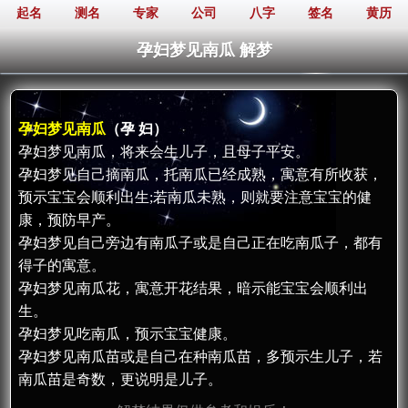
起名
测名
专家
公司
八字
签名
黄历
孕妇梦见南瓜 解梦
孕妇梦见南瓜
（孕 妇）
孕妇梦见南瓜，将来会生儿子，且母子平安。
孕妇梦见自己摘南瓜，托南瓜已经成熟，寓意有所收获，
预示宝宝会顺利出生;若南瓜未熟，则就要注意宝宝的健
康，预防早产。
孕妇梦见自己旁边有南瓜子或是自己正在吃南瓜子，都有
得子的寓意。
孕妇梦见南瓜花，寓意开花结果，暗示能宝宝会顺利出
生。
孕妇梦见吃南瓜，预示宝宝健康。
孕妇梦见南瓜苗或是自己在种南瓜苗，多预示生儿子，若
南瓜苗是奇数，更说明是儿子。