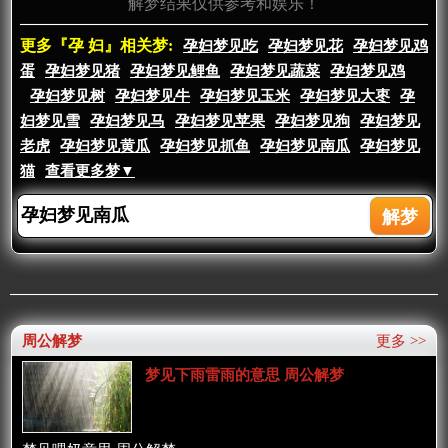
解梦结果仅供参考和娱乐！
更多『孕 妇』相关梦:
孕妇梦见吃
孕妇梦见花
孕妇梦见鸡
蛋
孕妇梦见猪
孕妇梦见鲤鱼
孕妇梦见蔬菜
孕妇梦见鸡
孕妇梦见树
孕妇梦见牛
孕妇梦见玉米
孕妇梦见大枣
孕
妇梦见雪
孕妇梦见马
孕妇梦见苹果
孕妇梦见狗
孕妇梦见
老虎
孕妇梦见黄瓜
孕妇梦见抓鱼
孕妇梦见南瓜
孕妇梦见
猫
查看更多梦▼
周公解梦
更多 >>
梦见下雨雷雨的意思 周公解梦