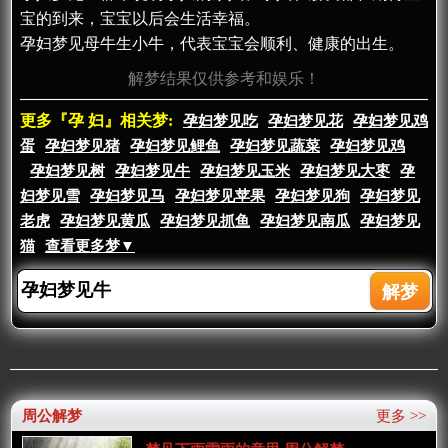
宝的到来，宝宝以后会生活幸福。
孕妇梦见母牛生小牛，代表宝宝会顺利、健康的出生。
解梦结果仅供参考和娱乐！
更多『孕 妇』相关梦:
孕妇梦见吃
孕妇梦见花
孕妇梦见鸡
蛋
孕妇梦见猪
孕妇梦见鲤鱼
孕妇梦见蔬菜
孕妇梦见鸡
孕妇梦见树
孕妇梦见牛
孕妇梦见玉米
孕妇梦见大枣
孕
妇梦见雪
孕妇梦见马
孕妇梦见苹果
孕妇梦见狗
孕妇梦见
老虎
孕妇梦见黄瓜
孕妇梦见抓鱼
孕妇梦见南瓜
孕妇梦见
猫
查看更多梦▼
周公解梦
更多 >>