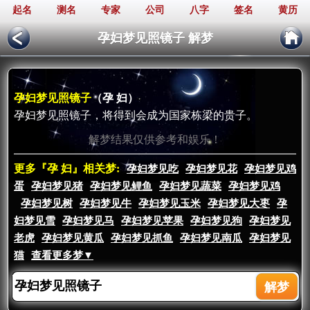
起名
测名
专家
公司
八字
签名
黄历
孕妇梦见照镜子 解梦
孕妇梦见照镜子
（孕 妇）
孕妇梦见照镜子，将得到会成为国家栋梁的贵子。
解梦结果仅供参考和娱乐！
更多『孕 妇』相关梦:
孕妇梦见吃
孕妇梦见花
孕妇梦见鸡
蛋
孕妇梦见猪
孕妇梦见鲤鱼
孕妇梦见蔬菜
孕妇梦见鸡
孕妇梦见树
孕妇梦见牛
孕妇梦见玉米
孕妇梦见大枣
孕
妇梦见雪
孕妇梦见马
孕妇梦见苹果
孕妇梦见狗
孕妇梦见
老虎
孕妇梦见黄瓜
孕妇梦见抓鱼
孕妇梦见南瓜
孕妇梦见
猫
查看更多梦▼