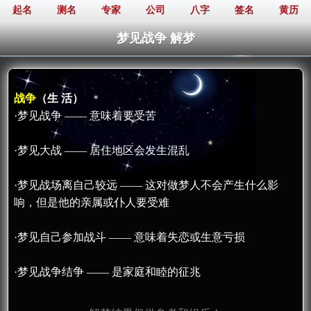
起名
测名
专家
公司
八字
签名
黄历
梦见战争 解梦
战争
（生 活）
·梦见战争 —— 意味着要受苦
·梦见大战 —— 居住地区会发生混乱
·梦见战场离自己较远 —— 这对做梦人不会产生什么影
响，但是他的亲属或仆人要受难
·梦见自己参加战斗 —— 意味着失恋或生意亏损
·梦见战争结争 —— 是家庭和睦的征兆