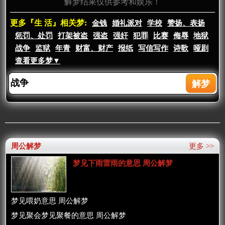
解梦结果仅供参考和娱乐！
更多『生 活』相关梦:
金钱
婚礼派对
学校
赞扬、表扬
惩罚、处罚
打架被盗
强盗
强奸
犯罪
比赛
侮辱
地狱
战争
监狱
年青
财富、财产
报纸
写信写作
诗歌
哑剧
查看更多梦▼
周公解梦
更多 >>
梦见下雨雷雨的意思 周公解梦
梦见喂奶意思 周公解梦
梦见聚会梦见聚餐的意思 周公解梦