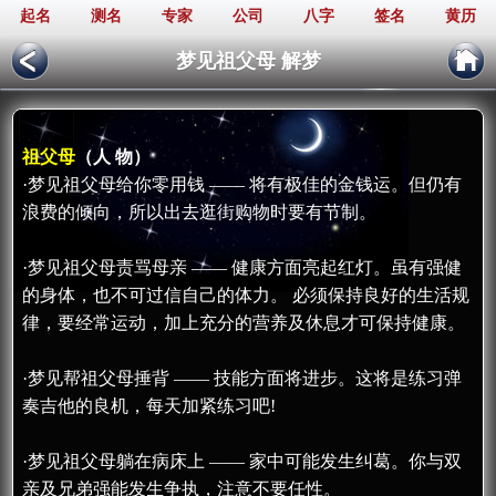
起名
测名
专家
公司
八字
签名
黄历
梦见祖父母 解梦
祖父母
（人 物）
·梦见祖父母给你零用钱 —— 将有极佳的金钱运。但仍有
浪费的倾向，所以出去逛街购物时要有节制。
·梦见祖父母责骂母亲 —— 健康方面亮起红灯。虽有强健
的身体，也不可过信自己的体力。 必须保持良好的生活规
律，要经常运动，加上充分的营养及休息才可保持健康。
·梦见帮祖父母捶背 —— 技能方面将进步。这将是练习弹
奏吉他的良机，每天加紧练习吧!
·梦见祖父母躺在病床上 —— 家中可能发生纠葛。你与双
亲及兄弟强能发生争执，注意不要任性。