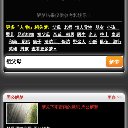
解梦结果仅供参考和娱乐！
更多『人 物』相关梦:
父母
老师
情人异性
朋友
小孩、
婴儿
兄弟姐妹
祖父母
亲戚、邻居
医生
名人
护士
皇后
和尚、尼姑
疯子
清洁工、保洁
野蛮人
小贩
队伍、游行
英雄
男孩
查看更多梦▼
周公解梦
更多 >>
梦见下雨雷雨的意思 周公解梦