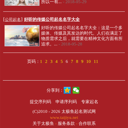
所以一有...
- 2018-05-29
[
]
好听的传媒公司起名名字大全
公司起名
好听的传媒公司起名名字大全：这是一个多
媒体、传媒及其发达的时代。人们在满足了
物质需求之后，就需要在精神文化方面有所
追求。...
- 2018-05-28
页码：
1
2
3
4
5
6
7
8
9
10
11
分享到：
提交序列码
申请序列码
专家起名
(C)2010 - 2026
太极鱼起名测试网
www.taijiyu.net
关于太极鱼
-
服务条款
-
合作联系