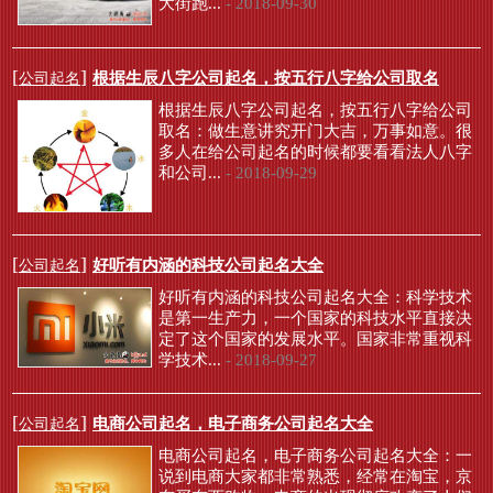
大街跑...
- 2018-09-30
[
]
根据生辰八字公司起名，按五行八字给公司取名
公司起名
根据生辰八字公司起名，按五行八字给公司
取名：做生意讲究开门大吉，万事如意。很
多人在给公司起名的时候都要看看法人八字
和公司...
- 2018-09-29
[
]
好听有内涵的科技公司起名大全
公司起名
好听有内涵的科技公司起名大全：科学技术
是第一生产力，一个国家的科技水平直接决
定了这个国家的发展水平。国家非常重视科
学技术...
- 2018-09-27
[
]
电商公司起名，电子商务公司起名大全
公司起名
电商公司起名，电子商务公司起名大全：一
说到电商大家都非常熟悉，经常在淘宝，京