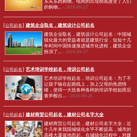
东买东西购物。电商的出现彻底改变了人们
的购物...
- 2018-09-27
[
]
建筑企业取名，建筑设计公司起名
公司起名
建筑企业取名，建筑设计公司起名：中国城
镇化最大的受益者就是建筑行业，短短十几
年时间中国快速推进城市化进程，建筑企业
扮演了...
- 2018-09-27
[
]
艺术培训学校起名，培训公司起名
公司起名
艺术培训学校起名，培训公司起名：为了不
让孩子输在起跑线上，加上父母的焦虑情
绪，使得一大批各种各样的培训学校如雨后
春笋般出...
- 2018-09-26
[
]
建材商贸公司起名，建材公司名字大全
公司起名
建材商贸公司起名，建材公司名字大全：近
十几年来我国城镇化水平不断提高，城市的
高楼大厦拔地而起。在城镇化过程中，对建