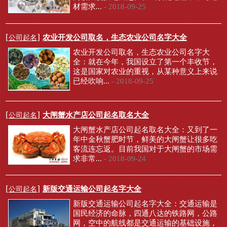
材需求...
- 2018-09-25
[
]
农业开发公司取名，生态农业公司名字大全
公司起名
农业开发公司取名，生态农业公司名字大
全：就在今年，我国设立了第一个丰收节，
这是国家对农业的重视，从某种意义上来说
已经吹响...
- 2018-09-25
[
]
大闸蟹水产店公司起名取名大全
公司起名
大闸蟹水产店公司起名取名大全：又到了一
年中金秋蟹肥时节，鲜美的大闸蟹让很多吃
客流连忘返。目前我国对于大闸蟹的市场需
求非常...
- 2018-09-24
[
]
新版交通运输公司起名字大全
公司起名
新版交通运输公司起名字大全：交通运输是
国民经济的命脉，四通八达的铁路网，公路
网，空中的航线都是交通运输的基础设施，