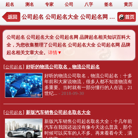
起名
测名
专家
公司
八字
签名
黄历
公司起名 公司起名大全 公司起名网 品牌起名
公司起名 公司起名大全 公司起名网 品牌起名相关知识百科大
全，为您收集整理了公司起名 公司起名大全 公司起名网 品牌
起名相关文章大全。
详情▼
[
]
好听的物流公司取名，物流公司起名
公司起名
好听的物流公司取名，物流公司起名：十多
年前和大家说物流，很多人都不知道物流有
多重要。当时就有一部分懂行的人在说，21
世纪...
- 2018-09-30
[
]
新版汽车销售公司起名取名大全
公司起名
新版汽车销售公司起名取名大全：十几年前
汽车在我国还远没有像今天这么普及，那个
时候可以买车的人不多。再来看看今天，满