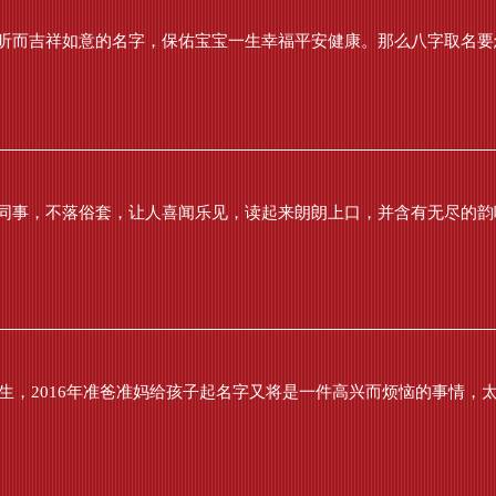
听而吉祥如意的名字，保佑宝宝一生幸福平安健康。那么八字取名要怎
同事，不落俗套，让人喜闻乐见，读起来朗朗上口，并含有无尽的韵味
生，2016年准爸准妈给孩子起名字又将是一件高兴而烦恼的事情，太极