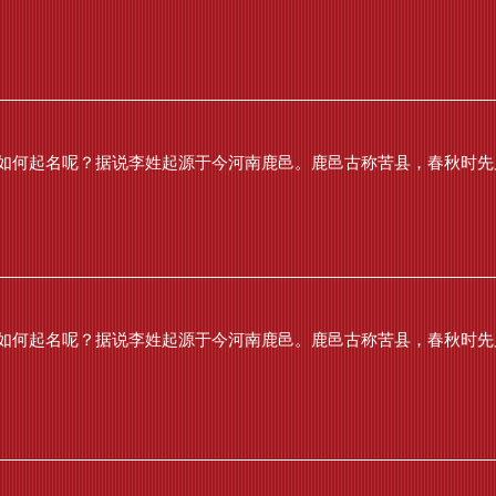
如何起名呢？据说李姓起源于今河南鹿邑。鹿邑古称苦县，春秋时先属
如何起名呢？据说李姓起源于今河南鹿邑。鹿邑古称苦县，春秋时先属