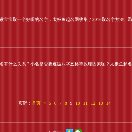
猴宝宝取一个好听的名字，太极鱼起名网收集了2016取名字方法、取名
大名有什么关系？小名是否要遵循八字五格等数理因素呢？太极鱼起名网
页码：
首页
4
5
6
7
8
9
10
11
12
13
14