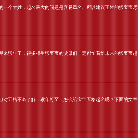
一个大姓，起名最大的问题是容易重名。所以建议王姓的猴宝宝尽量起
迎来猴年了，很多相生猴宝宝的父母们一定都忙着给未来的猴宝宝起小
但对五格不甚了解，猴年将至，怎么给宝宝五格起名呢？下面的文章，