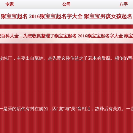
专家
公司
八字
猴宝宝起名 2016猴宝宝起名字大全 猴宝宝男孩女孩起名
识百科大全，为您收集整理了猴宝宝起名 2016猴宝宝起名字大全 
较纯正，主要出自嬴姓。是先帝玄孙伯益之子若木的后裔。相传陷帝有
是舜的后代有封在虞的，因"虞"与"吴"音相近，故舜后有吴姓。一是