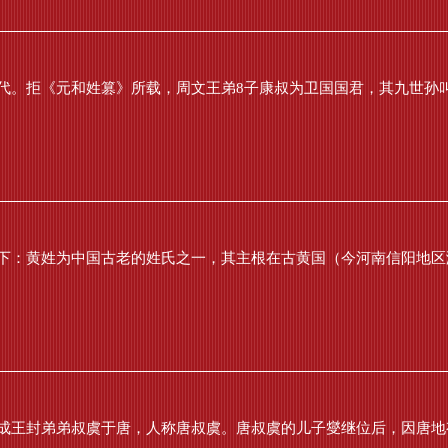
。拒《元和姓篡》所载，周文王弟8子康叔为卫国国君，其九世孙叫惠
下：黄姓为中国古老的姓氏之一，其主根在古黄国（今河南信阳地区潢
成王封弟弟叔虞于唐，人称唐叔虞。唐叔虞的儿子燮继位后，因唐地有