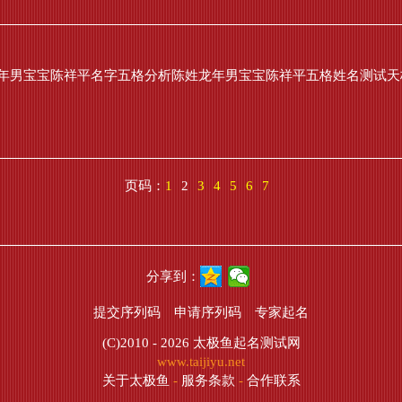
年男宝宝陈祥平名字五格分析陈姓龙年男宝宝陈祥平五格姓名测试天格
页码：
1
2
3
4
5
6
7
分享到：
提交序列码
申请序列码
专家起名
(C)2010 - 2026
太极鱼起名测试网
www.taijiyu.net
关于太极鱼
-
服务条款
-
合作联系