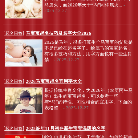
马属火，而2026年天干“丙”同样属火...
-
2025-12-27
[
]
马宝宝起名技巧及名字大全2026
起名问答
2026是马年，很多打算生个马宝宝的父母是
不是已经在起名字了。给属马的宝宝起名，
有很多技巧和方法，用字方面也有一些生肖
禁...
- 2025-12-27
[
]
2026马宝宝起名宜用字大全
起名问答
根据传统生肖文化，为2026年（农历丙午马
年）出生的宝宝起名，可以参考一些
与“马”的特性、习性相合的宜用字。下面的
表格整...
- 2025-12-27
[
]
2025蛇年11月初冬新生宝宝温暖的名字
起名问答
蛇年11月初冬时节，天气微冷，如何给新生