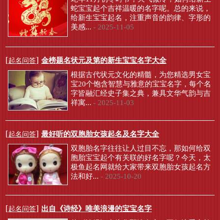
蛇宝宝起个吉祥温暖的名字呢。总的来说，
给新生宝宝起名，注重声音的韵律、字形的
美感...
- 2025-11-05
[
]
金榜题名状元及第的新生宝宝名字大全
起名问答
根据古代状元文化的精髓，为您精选男女宝
宝20个饱含智慧与雅意的宝宝名字，每个名
字皆融汇经史子集之典，兼具文华气韵与吉
祥寓...
- 2025-11-03
[
]
最好听的双胞胎女孩起名及名字大全
起名问答
双胞胎名字往往让人过目不忘，那如何给双
胞胎宝宝起个有关联的好名字呢？今天，太
极鱼起名网就给大家带来双胞胎女孩起名方
法和好...
- 2025-10-20
[
]
出自《诗经》唯美浪漫的宝宝名字
起名问答