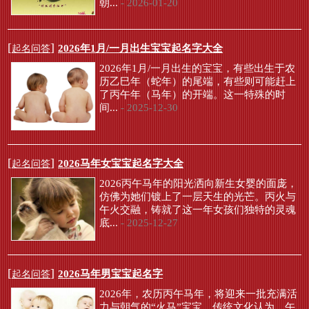
朝...
- 2026-01-20
[
]
2026年1月/一月出生宝宝起名字大全
起名问答
2026年1月/一月出生的宝宝，有些出生于农
历乙巳年（蛇年）的尾端，有些则可能赶上
了丙午年（马年）的开端。这一特殊的时
间...
- 2025-12-30
[
]
2026马年女宝宝起名字大全
起名问答
2026丙午马年的阳光洒向新生女婴的面庞，
仿佛为她们镀上了一层天生的光芒。丙火与
午火交融，铸就了这一年女孩们独特的灵魂
底...
- 2025-12-27
[
]
2026马年男宝宝起名字
起名问答
2026年，农历丙午马年，将迎来一批充满活
力与朝气的“火马”宝宝。传统文化认为，午