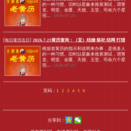
的一种习惯。旧时以星象来推算测试，谓青
龙、明堂、金匮、天德、玉堂、司命六个星
宿...
- 2026-07-24
[
]
2026.7.23黄历查询：（宜）结婚 祭祀 结网 打猎
每日黄历吉日
根据老黄历的指示和说明来办事，是很多人
的一种习惯。旧时以星象来推算测试，谓青
龙、明堂、金匮、天德、玉堂、司命六个星
宿...
- 2026-07-23
页码：
1
2
3
4
5
6
分享到：