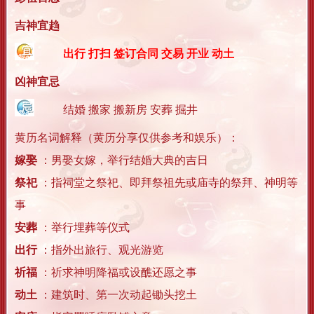
吉神宜趋
出行 打扫 签订合同 交易 开业 动土
凶神宜忌
结婚 搬家 搬新房 安葬 掘井
黄历名词解释（黄历分享仅供参考和娱乐）：
嫁娶
：男娶女嫁，举行结婚大典的吉日
祭祀
：指祠堂之祭祀、即拜祭祖先或庙寺的祭拜、神明等
事
安葬
：举行埋葬等仪式
出行
：指外出旅行、观光游览
祈福
：祈求神明降福或设醮还愿之事
动土
：建筑时、第一次动起锄头挖土