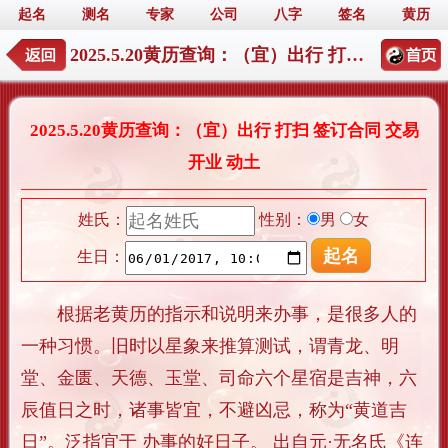
起名
测名
专家
公司
八字
签名
黄历
2025.5.20黄历查询：（宜）出行 打扫 签订合同 交易 开业 动土
2025.5.20黄历查询：（宜）出行 打扫 签订合同 交易
开业 动土
姓氏：
性别：
男
女
生日：
根据老黄历的指示和说明来办事，是很多人的
一种习惯。旧时以星象来推算测试，谓青龙、明
堂、金匮、天德、玉堂、司命六个星宿是吉神，六
辰值日之时，诸事皆宜，不避凶忌，称为“黄道吉
日”。泛指宜于 办事的好日子。 出自元·无名氏《连