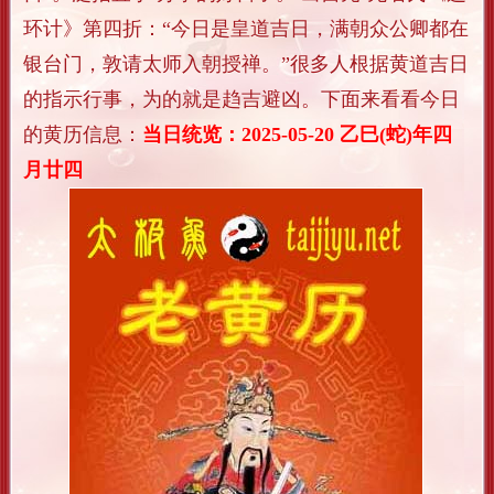
环计》第四折：“今日是皇道吉日，满朝众公卿都在
银台门，敦请太师入朝授禅。”很多人根据黄道吉日
的指示行事，为的就是趋吉避凶。下面来看看今日
的黄历信息：
当日统览：2025-05-20 乙巳(蛇)年四
月廿四