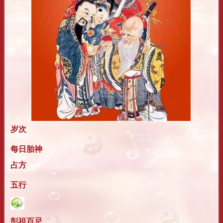
岁次
每日胎神
占方
五行
彭祖百忌