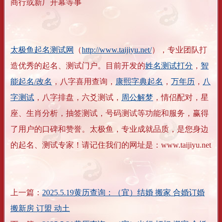
商行或新厂开幕等事
太极鱼起名测试网
（
http://www.taijiyu.net/
），专业团队打
造优秀的起名、测试门户。目前开发的
姓名测试打分
，
智
能起名/改名
，八字喜用查询，
康熙字典起名
，
万年历
，
八
字测试
，八字排盘，六爻测试，
周公解梦
，情侣配对，星
座、生肖分析，抽签测试，号码测试等功能和服务，赢得
了用户的口碑和赞誉。太极鱼，专业成就品质，是您身边
的起名、测试专家！请记住我们的网址是：www.taijiyu.net
上一篇：
2025.5.19黄历查询：（宜）结婚 搬家 合婚订婚
搬新房 订盟 动土