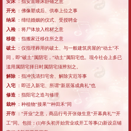
安床
：指安置睡床卧铺之意
开光
：佛像塑成后、供奉上位之事
纳采
：缔结婚姻的仪式、受授聘金
入殓
：将尸体放入棺材之意
移徙
：指搬家迁移住所之意
破土
：仅指埋葬用的破土、与一般建筑房屋的“动土”不
同，即“破土”属阴宅，“动土”属阳宅也。现今社会上多已
滥用属阴宅择日时属阴宅须辨别之。
解除
：指冲洗清扫宅舍、解除灾厄等事
入宅
：即迁入新宅、所谓“新居落成典礼”也
修造
：指阳宅之造与修理
栽种
：种植物“接果”“种田禾”同
开市
：“开业”之意，商品行号开张做生意“开幕典礼”“开
工”同。包括：(1)年头初开始营业或开工等事(2)新设店铺