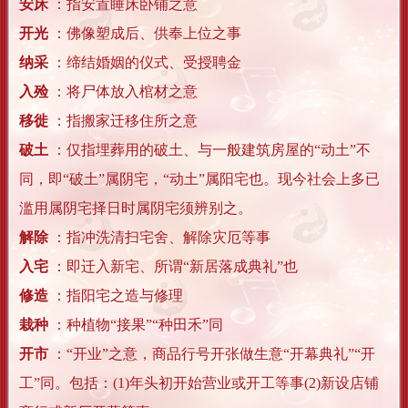
安床
：指安置睡床卧铺之意
开光
：佛像塑成后、供奉上位之事
纳采
：缔结婚姻的仪式、受授聘金
入殓
：将尸体放入棺材之意
移徙
：指搬家迁移住所之意
破土
：仅指埋葬用的破土、与一般建筑房屋的“动土”不
同，即“破土”属阴宅，“动土”属阳宅也。现今社会上多已
滥用属阴宅择日时属阴宅须辨别之。
解除
：指冲洗清扫宅舍、解除灾厄等事
入宅
：即迁入新宅、所谓“新居落成典礼”也
修造
：指阳宅之造与修理
栽种
：种植物“接果”“种田禾”同
开市
：“开业”之意，商品行号开张做生意“开幕典礼”“开
工”同。包括：(1)年头初开始营业或开工等事(2)新设店铺