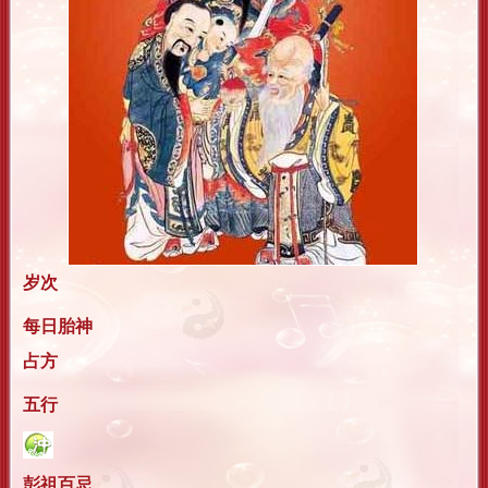
岁次
每日胎神
占方
五行
彭祖百忌