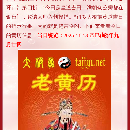
环计》第四折：“今日是皇道吉日，满朝众公卿都在
银台门，敦请太师入朝授禅。”很多人根据黄道吉日
的指示行事，为的就是趋吉避凶。下面来看看今日
的黄历信息：
当日统览：2025-11-13 乙巳(蛇)年九
月廿四