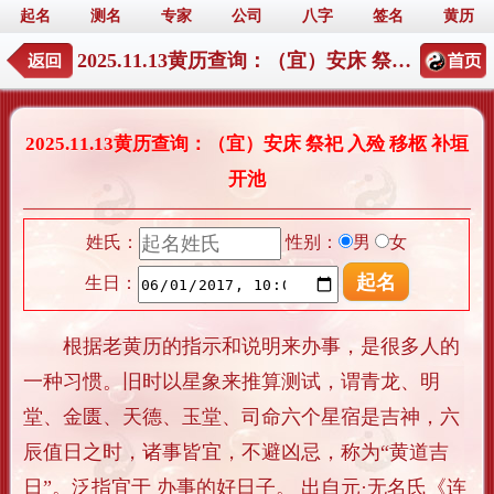
起名
测名
专家
公司
八字
签名
黄历
2025.11.13黄历查询：（宜）安床 祭祀 入殓 移柩 补垣 开池
2025.11.13黄历查询：（宜）安床 祭祀 入殓 移柩 补垣
开池
姓氏：
性别：
男
女
生日：
根据老黄历的指示和说明来办事，是很多人的
一种习惯。旧时以星象来推算测试，谓青龙、明
堂、金匮、天德、玉堂、司命六个星宿是吉神，六
辰值日之时，诸事皆宜，不避凶忌，称为“黄道吉
日”。泛指宜于 办事的好日子。 出自元·无名氏《连