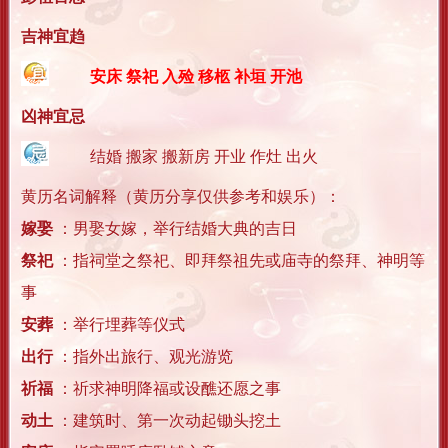
吉神宜趋
安床 祭祀 入殓 移柩 补垣 开池
凶神宜忌
结婚 搬家 搬新房 开业 作灶 出火
黄历名词解释（黄历分享仅供参考和娱乐）：
嫁娶
：男娶女嫁，举行结婚大典的吉日
祭祀
：指祠堂之祭祀、即拜祭祖先或庙寺的祭拜、神明等
事
安葬
：举行埋葬等仪式
出行
：指外出旅行、观光游览
祈福
：祈求神明降福或设醮还愿之事
动土
：建筑时、第一次动起锄头挖土