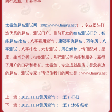
商行或新厂开幕等事
太极鱼起名测试网
（
http://www.taijiyu.net/
），专业团队打
造优秀的起名、测试门户。目前开发的
姓名测试打分
，
智
能起名/改名
，八字喜用查询，
康熙字典起名
，
万年历
，
八
字测试
，八字排盘，六爻测试，
周公解梦
，情侣配对，星
座、生肖分析，抽签测试，号码测试等功能和服务，赢得
了用户的口碑和赞誉。太极鱼，专业成就品质，是您身边
的起名、测试专家！请记住我们的网址是：www.taijiyu.net
上一篇：
2025.11.12黄历查询：（宜）打扫
下一篇：
2025.11.14黄历查询：（宜）沐浴 祭祀