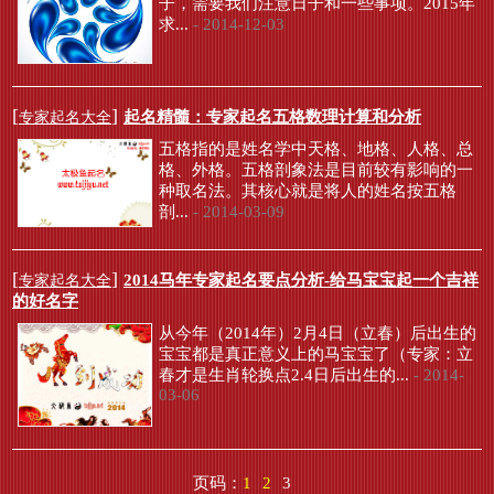
子，需要我们注意日子和一些事项。2015年
求...
- 2014-12-03
[
]
起名精髓：专家起名五格数理计算和分析
专家起名大全
五格指的是姓名学中天格、地格、人格、总
格、外格。五格剖象法是目前较有影响的一
种取名法。其核心就是将人的姓名按五格
剖...
- 2014-03-09
[
]
2014马年专家起名要点分析-给马宝宝起一个吉祥
专家起名大全
的好名字
从今年（2014年）2月4日（立春）后出生的
宝宝都是真正意义上的马宝宝了（专家：立
春才是生肖轮换点2.4日后出生的...
- 2014-
03-06
页码：
1
2
3