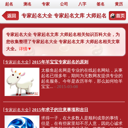
起名
测名
专家
公司
八字
签名
黄历
专家起名大全 专家起名文库 大师起名
专家起名大全 专家起名文库 大师起名相关知识百科大全，为
您收集整理了专家起名大全 专家起名文库 大师起名相关文章
大全。
详情▼
[
]
2015年羊宝宝专家起名的原则
专家起名大全
太极鱼起名网是专业的在线起名网站，从事
起名已很多年，期间为无数网友提供专业的
起名服务。今年是农历羊年，那么如何给羊
宝宝...
- 2015-03-08
[
]
2015年求子的注意事项和吉日
专家起名大全
求得一子，在大多数人是顺利成章的事情，
但是，在有些家里却不尽人意，因此心诚求