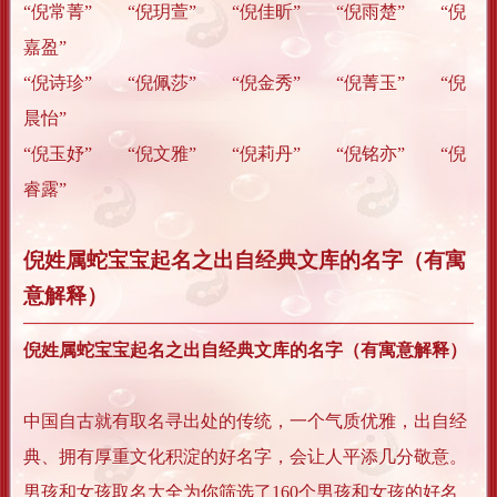
“倪常菁” “倪玥萱” “倪佳昕” “倪雨楚” “倪
嘉盈”
“倪诗珍” “倪佩莎” “倪金秀” “倪菁玉” “倪
晨怡”
“倪玉妤” “倪文雅” “倪莉丹” “倪铭亦” “倪
睿露”
倪姓属蛇宝宝起名之出自经典文库的名字（有寓
意解释）
倪姓属蛇宝宝起名之出自经典文库的名字（有寓意解释）
中国自古就有取名寻出处的传统，一个气质优雅，出自经
典、拥有厚重文化积淀的好名字，会让人平添几分敬意。
男孩和女孩取名大全为你筛选了160个男孩和女孩的好名