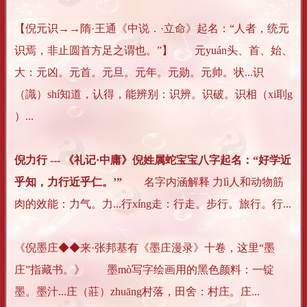
【倪元识→→隋·王通《中说．·立命》起名：“人者，统元
识焉，非止圆首方足之谓也。”】 元yuán头、首、始、
大：元凶。元首。元旦。元年。元勋。元帅。状...识
（識）shí知道，认得，能辨别：识辨。识破。识相（xi刵g
）...
倪力行 --- 《礼记·中庸》倪姓属蛇宝宝八字起名：“好学近
乎知，力行近乎仁。’”
名字内涵解释 力lì人和动物筋
肉的效能：力气。力...行xíng走：行走。步行。旅行。行...
《倪墨庄◆◆来·张邦基有《墨庄漫录》十卷，这里“墨
庄”指藏书。》 墨mò写字绘画用的黑色颜料：一锭
墨。墨汁...庄（莊）zhuāng村落，田舍：村庄。庄...