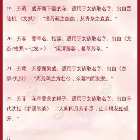
19．芳蕤 盛开而下垂的花。适用于女孩取名字。出自晋
陆机 《文赋》：“播芳蕤之馥馥，从青条之森森。”
20．芳苓 香草名。指莲。适用于女孩取名字。出自《文
选?枚乘＜七发＞》：“漃漻薵蓼，蔓草芳苓。”
21．芳蔼 芳香而繁盛。适用于女孩取名字。出自《楚
辞?九辩》：“离芳蔼之方壮兮，余萎约而悲愁。”
22．芳菲 花草香美的样子。适用于女孩取名字。出自宋
代沈括《梦溪笔谈》：“人间四月芳菲尽，山寺桃花始盛
开。”
G