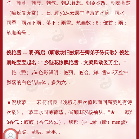
晖。朝暮。朝霞。朝气。朝思暮想。朝令夕改。朝秦暮楚
（喻反复无常）。日...雨yǔ从云层中降落的水滴：雨水。
雨季。雨yù下雨，落下：雨雪。笔画数：8；部首：雨；
笔顺编号...
倪艳雪 --- 明·高启《听教坊旧妓郭芒卿弟子陈氏歌》倪姓
属蛇宝宝起名：“乡陛花惊飘艳雪，文梁风动委芳尘。”
艳（艷）yàn色彩鲜明：艳丽。艳冶。鲜...雪xuě天空中
飘落的白色结晶体，多为六...
★倪馥蒙——宋·陈傅良《晚移舟塘次值风而回腐萸见有诗
次韵》。“蒙茸水固薄荷荡，省郁田家核袖从。”★ 馥f
ù香气：馥馥（香气浓烈）。馥郁（香...蒙（矇）mēng欺
骗：蒙骗。蒙哄。蒙事...