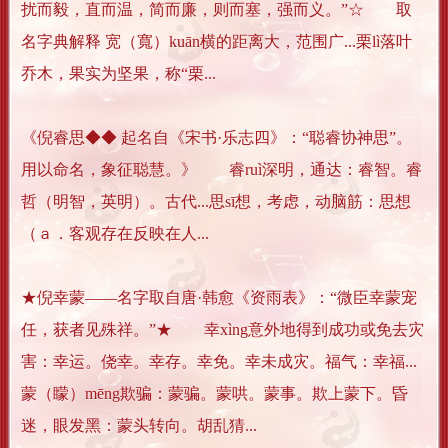
扰而毅，直而温，简而廉，则而塞，强而义。”☆ 取
名字典解释 宽（寬）kuān横的距离大，范围广...栗lì落叶
乔木，果实为坚果，称“栗...
《倪睿思◆◆ 起名自《宋书·乐志四》：“聪睿协神思”。
用以命名，象征聪慧。》 睿ruì深明，通达：睿智。睿
哲（明智，英明）。古代...思sī想，考虑，动脑筋：思想
（ａ．客观存在反映在人...
★倪幸蒙——名字取自唐·韩愈《资雨表》：“微臣幸蒙宠
任，获者见殊祥。”★ 幸xìng意外地得到成功或免去灾
害：幸运。侥幸。幸存。幸免。幸未成灾。福气：幸福...
蒙（矇）mēng欺骗：蒙骗。蒙哄。蒙事。欺上蒙下。昏
迷，眼发黑：蒙头转向。胡乱猜...