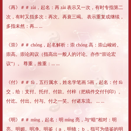
《再》＃＃ zài，起名：再 zài 表示又一次，有时专指第二
次，有时又指多次：再次。再衰三竭。 表示重复或继续，
多指未然：再... ...
《崇》＃＃ chóng，起名解析：崇 chóng 高：崇山峻岭。
崇高。崇论闳议（指高出一般人的讨论。亦作“崇论宏
议”）。 尊重，推重：... ...
《付》＃＃ fù，五行属水，姓名学笔画 5画，起名：付 fù
交，给：支付。托付。付款。付梓（把稿件交付刊印）。
付讫。付出。付与。付之一笑。付诸东流。 ... ...
《明》＃＃ míng，起名：明 míng 亮，与“暗”相对：明
亮。明媚。明净。明鉴（ａ．明镜；ｂ．指可为借鉴的明