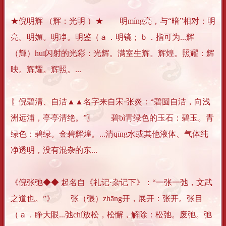
★倪明辉 （辉：光明 ）★ 明míng亮，与“暗”相对：明
亮。明媚。明净。明鉴（ａ．明镜；ｂ．指可为...辉
（輝）huī闪射的光彩：光辉。满室生辉。辉煌。照耀：辉
映。辉耀。辉照。...
〖倪碧清、自洁▲▲名字来自宋·张炎：“碧圆自洁，向浅
洲远浦，亭亭清绝。”〗 碧bì青绿色的玉石：碧玉。青
绿色：碧绿。金碧辉煌。...清qīng水或其他液体、气体纯
净透明，没有混杂的东...
《倪张弛◆◆ 起名自《礼记·杂记下》：“一张一弛，文武
之道也。”》 张（張）zhāng开，展开：张开。张目
（ａ．睁大眼...弛chí放松，松懈，解除：松弛。废弛。弛