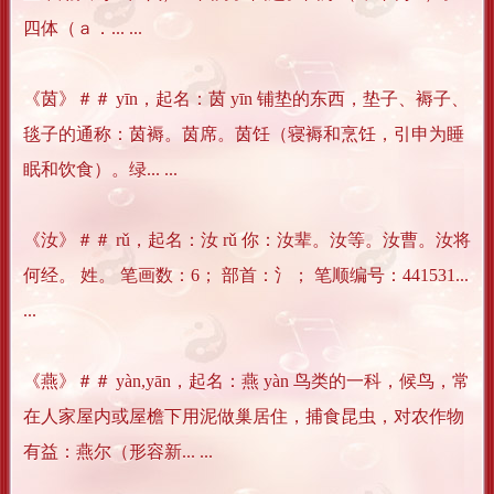
四体（ａ．... ...
《茵》＃＃ yīn，起名：茵 yīn 铺垫的东西，垫子、褥子、
毯子的通称：茵褥。茵席。茵饪（寝褥和烹饪，引申为睡
眠和饮食）。绿... ...
《汝》＃＃ rǔ，起名：汝 rǔ 你：汝辈。汝等。汝曹。汝将
何经。 姓。 笔画数：6； 部首：氵； 笔顺编号：441531...
...
《燕》＃＃ yàn,yān，起名：燕 yàn 鸟类的一科，候鸟，常
在人家屋内或屋檐下用泥做巢居住，捕食昆虫，对农作物
有益：燕尔（形容新... ...