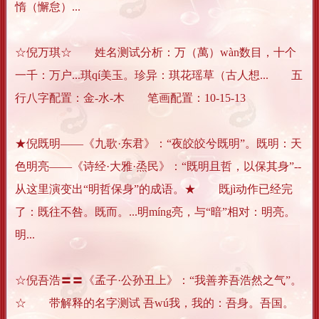
惰（懈怠）...
☆倪万琪☆ 姓名测试分析：万（萬）wàn数目，十个
一千：万户...琪qí美玉。珍异：琪花瑶草（古人想... 五
行八字配置：金-水-木 笔画配置：10-15-13
★倪既明——《九歌·东君》：“夜皎皎兮既明”。既明：天
色明亮——《诗经·大雅·烝民》：“既明且哲，以保其身”--
从这里演变出“明哲保身”的成语。★ 既jì动作已经完
了：既往不咎。既而。...明míng亮，与“暗”相对：明亮。
明...
☆倪吾浩〓〓《孟子·公孙丑上》：“我善养吾浩然之气”。
☆ 带解释的名字测试 吾wú我，我的：吾身。吾国。