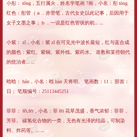
小彤： tóng，五行属火，姓名学笔画 7画，小名：彤 tóng
红色：彤管（ａ．赤管笔，古代女史以此记事，后因用于
女子文墨之事；ｂ．一说是红色管状的初... ...
小紫： zǐ，小名：紫 zǐ 在可见光中波长最短，红与蓝合成
的颜色：紫红。紫铜。紫外线。紫药水。 道教和某些朝代
的统治者... ...
晗晗： hán，小名：晗 hán 天将明。 笔画数：11； 部首：
日； 笔顺编号：25113445251
菲菲： fěi,fēi，小名：菲 fēi 花草茂盛，香气浓郁：菲菲，
芳菲。 碳氢化合物的一类，无色有光泽的结晶，可制染
料、炸药等。... ...