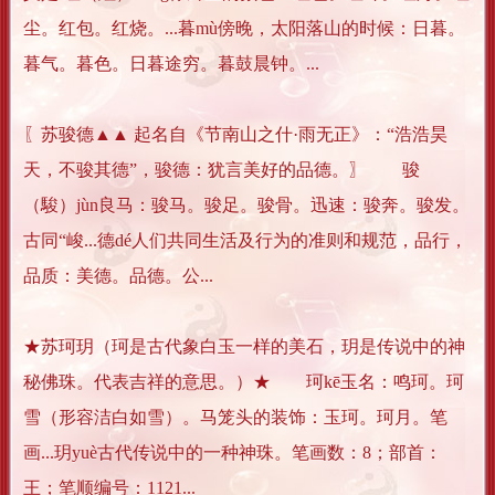
尘。红包。红烧。...暮mù傍晚，太阳落山的时候：日暮。
暮气。暮色。日暮途穷。暮鼓晨钟。...
〖苏骏德▲▲ 起名自《节南山之什·雨无正》：“浩浩昊
天，不骏其德”，骏德：犹言美好的品德。〗 骏
（駿）jùn良马：骏马。骏足。骏骨。迅速：骏奔。骏发。
古同“峻...德dé人们共同生活及行为的准则和规范，品行，
品质：美德。品德。公...
★苏珂玥（珂是古代象白玉一样的美石，玥是传说中的神
秘佛珠。代表吉祥的意思。）★ 珂kē玉名：鸣珂。珂
雪（形容洁白如雪）。马笼头的装饰：玉珂。珂月。笔
画...玥yuè古代传说中的一种神珠。笔画数：8；部首：
王；笔顺编号：1121...