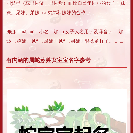
同父母（或只同父、只同母）而比自己年纪小的女子：妹
妹。兄妹。弟妹（a.弟弟和妹妹的合称... ...
娜娜： nà,nuó，小名：娜 nà 女子人名用字及译音字。 娜 n
uó 〔婀娜〕见“ 〔袅娜〕见“ 〔娜娜〕轻柔的样子。 ... ...
有内涵的属蛇苏姓女宝宝名字参考