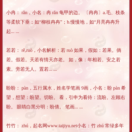
小冉： rǎn，小名：冉 rǎn 龟甲的边。 〔冉冉〕a.毛、枝条
等柔软下垂；如“柳枝冉冉”；b.慢慢地，如“月亮冉冉升
起... ...
若若： rě,ruò，小名解析：若 ruò 如果，假如：若果。倘
若。假若。天若有情天亦老。 如，像：年相若。安之若
素。旁若无人。置若... ...
盼盼： pàn，五行属水，姓名学笔画 9画，小名：盼 pàn 希
望，想望：盼望。切盼。 看，引申为看待：流盼。左顾右
盼。 眼睛白黑分明：盼倩。 笔画... ...
竹竹： zhú，起名网www.taijiyu.net小名：竹 zhú 常绿多年