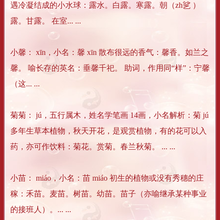
遇冷凝结成的小水球：露水。白露。寒露。朝（zh乷 ）
露。甘露。 在室... ...
小馨： xīn，小名：馨 xīn 散布很远的香气：馨香。如兰之
馨。 喻长存的英名：垂馨千祀。 助词，作用同“样”：宁馨
（这... ...
菊菊： jú，五行属木，姓名学笔画 14画，小名解析：菊 jú
多年生草本植物，秋天开花，是观赏植物，有的花可以入
药，亦可作饮料：菊花。赏菊。春兰秋菊。 ... ...
小苗： miáo，小名：苗 miáo 初生的植物或没有秀穗的庄
稼：禾苗。麦苗。树苗。幼苗。苗子（亦喻继承某种事业
的接班人）。... ...