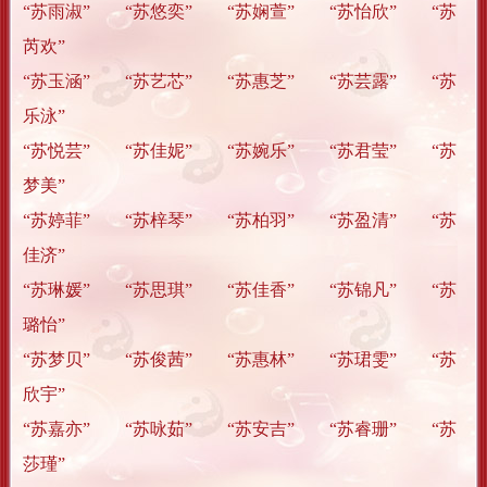
“苏雨淑” “苏悠奕” “苏娴萱” “苏怡欣” “苏
芮欢”
“苏玉涵” “苏艺芯” “苏惠芝” “苏芸露” “苏
乐泳”
“苏悦芸” “苏佳妮” “苏婉乐” “苏君莹” “苏
梦美”
“苏婷菲” “苏梓琴” “苏柏羽” “苏盈清” “苏
佳济”
“苏琳媛” “苏思琪” “苏佳香” “苏锦凡” “苏
璐怡”
“苏梦贝” “苏俊茜” “苏惠林” “苏珺雯” “苏
欣宇”
“苏嘉亦” “苏咏茹” “苏安吉” “苏睿珊” “苏
莎瑾”