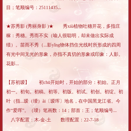
目；笔顺编号：25111435...
★苏秀影 (秀丽身影 )★ 秀xiù植物吐穗开花，多指庄
稼：秀穗。秀而不实（喻人很聪明，却未做出实际成
绩）。苗而不秀（...影yǐng物体挡住光线时所形成的四周
有光中间无光的形象，亦指不真切的形象或印象：人影。
花影...
【苏初瑷】 初chū开始时，开始的部分：初始。正月
初一。初旬。初稿。初等。初版。初试。初创。初绽。初
叶（指...瑷（璦）ài〔瑷珲〕地名，在中国黑龙江省。今
作“爱珲”。（璦）笔画数：14；部首：王；笔顺编号...
八字配置：木-金-土 数理配置：22-7-18