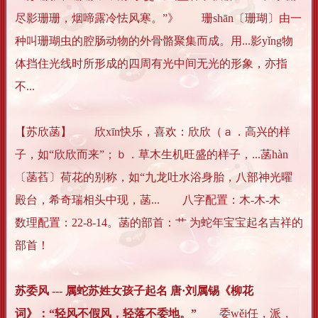
尽影珊珊，烟啼露冷怯风寒。”》 珊shān〔珊瑚〕由一
种叫珊瑚虫的腔肠动物的外骨骼聚集而成。用...影yǐng物
体挡住光线时所形成的四周有光中间无光的形象，亦指
不...
【苏欣菡】 欣xīn快乐，喜欢：欣欣（ａ．高兴的样
子，如“欣欣而来”；ｂ．草木生机旺盛的样子，...菡hàn
〔菡萏〕荷花的别称，如“九龙吐水浴身胎，八部神光曜
殿台，希奇瑞相头中现，菡... 八字配置：木-木-木
数理配置：22-8-14。菡的部首：艹 为蛇年宝宝起名吉祥的
部首！
苏委风 --- 属蛇苏姓女孩子起名 唐·刘属锡《柳花
词》：“轻风不假风，轻落不委地。”
委wěi任，派，