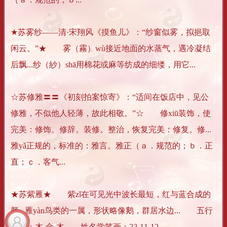
★苏雾纱——清·宋翔风《摸鱼儿》：“纱窗似雾，拟挹取
闲云。”★ 雾（霧）wù接近地面的水蒸气，遇冷凝结
后飘...纱（紗）shā用棉花或麻等纺成的细缕，用它...
☆苏修雅〓〓《初刻拍案惊寄》：“适间在饭店中，见公
修雅，不似他人轻薄，故此相敬。”☆ 修xiū装饰，使
完美：修饰。修辞。装修。整治，恢复完美：修复。修...
雅yǎ正规的，标准的：雅言。雅正（ａ．规范的；ｂ．正
直；ｃ．客气...
★苏紫雁★ 紫zǐ在可见光中波长最短，红与蓝合成的
颜...雁yàn鸟类的一属，形状略像鹅，群居水边... 五行
属性：木-金-木 姓名学笔画：22-11-12