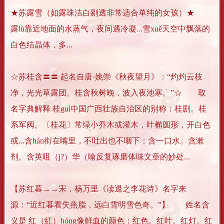
★苏露雪（如露珠洁白剔透非常适合单纯的女孩）★
露lù靠近地面的水蒸气，夜间遇冷凝...雪xuě天空中飘落的
白色结晶体，多...
☆苏桂含〓〓 起名自唐·姚崇《秋夜望月》：“灼灼云枝
净，光光草露团。桂含秋树晚，波入夜池寒。”☆ 取
名字典解释 桂guì中国广西壮族自治区的别称：桂剧。桂
系军阀。〔桂花〕常绿小乔木或灌木，叶椭圆形，开白色
或...含hán衔在嘴里，不吐出也不咽下：含一口水。含漱
剂。含英咀（j?）华（喻反复琢磨体味文章的妙处...
【苏红暮→→宋，杨万里《读退之李花诗》名字来
源：“近红暮看失燕脂，远白霄明雪色奇。”】 姓名含
义是 红（紅）hóng像鲜血的颜色：红色。红叶。红灯。红