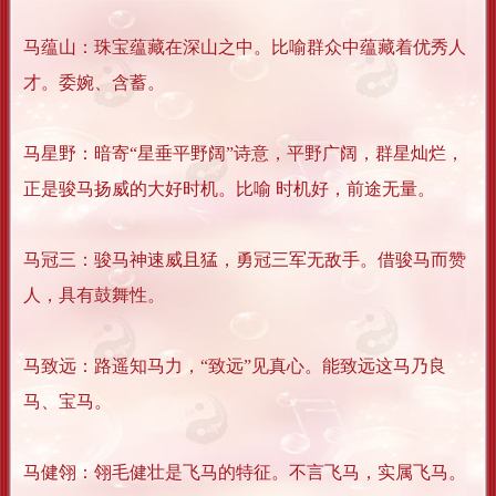
马蕴山：珠宝蕴藏在深山之中。比喻群众中蕴藏着优秀人
才。委婉、含蓄。
马星野：暗寄“星垂平野阔”诗意，平野广阔，群星灿烂，
正是骏马扬威的大好时机。比喻 时机好，前途无量。
马冠三：骏马神速威且猛，勇冠三军无敌手。借骏马而赞
人，具有鼓舞性。
马致远：路遥知马力，“致远”见真心。能致远这马乃良
马、宝马。
马健翎：翎毛健壮是飞马的特征。不言飞马，实属飞马。