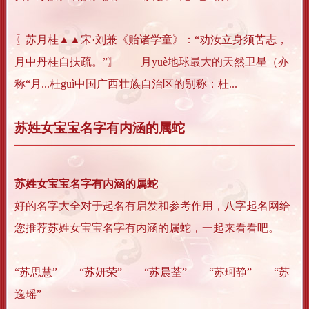
〖苏月桂▲▲宋·刘兼《贻诸学童》：“劝汝立身须苦志，
月中丹桂自扶疏。”〗 月yuè地球最大的天然卫星（亦
称“月...桂guì中国广西壮族自治区的别称：桂...
苏姓女宝宝名字有内涵的属蛇
苏姓女宝宝名字有内涵的属蛇
好的名字大全对于起名有启发和参考作用，八字起名网给
您推荐苏姓女宝宝名字有内涵的属蛇，一起来看看吧。
“苏思慧” “苏妍荣” “苏晨荃” “苏珂静” “苏
逸瑶”