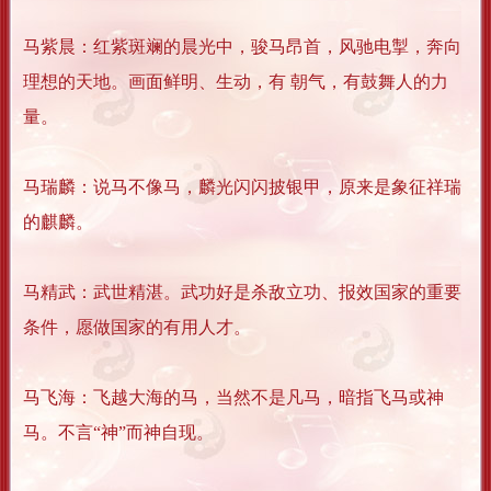
马紫晨：红紫斑斓的晨光中，骏马昂首，风驰电掣，奔向
理想的天地。画面鲜明、生动，有 朝气，有鼓舞人的力
量。
马瑞麟：说马不像马，麟光闪闪披银甲，原来是象征祥瑞
的麒麟。
马精武：武世精湛。武功好是杀敌立功、报效国家的重要
条件，愿做国家的有用人才。
马飞海：飞越大海的马，当然不是凡马，暗指飞马或神
马。不言“神”而神自现。