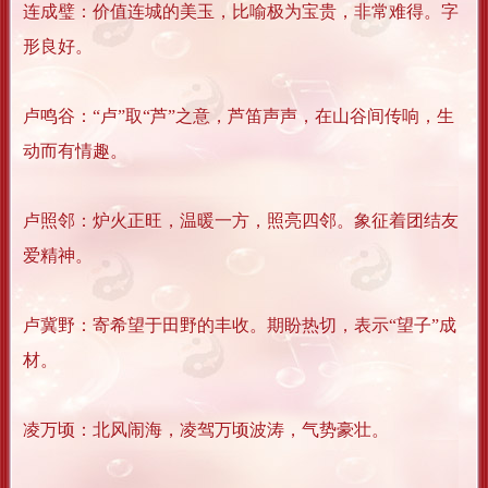
连成璧：价值连城的美玉，比喻极为宝贵，非常难得。字
形良好。
卢鸣谷：“卢”取“芦”之意，芦笛声声，在山谷间传响，生
动而有情趣。
卢照邻：炉火正旺，温暖一方，照亮四邻。象征着团结友
爱精神。
卢冀野：寄希望于田野的丰收。期盼热切，表示“望子”成
材。
凌万顷：北风闹海，凌驾万顷波涛，气势豪壮。