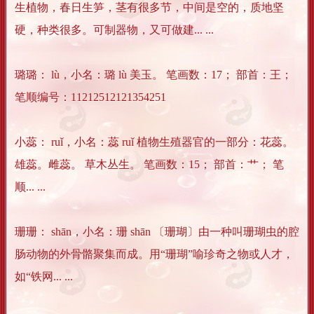
生植物，春日生笋，茎有很多节，中间是空的，质地坚
硬，种类很多。可制器物，又可做建... ...
璐璐： lù，小名：璐 lù 美玉。 笔画数：17； 部首：王；
笔顺编号：11212512121354251
小蕊： ruǐ，小名：蕊 ruǐ 植物生殖器官的一部分：花蕊。
雄蕊。雌蕊。 草木丛生。 笔画数：15； 部首：艹； 笔
顺... ...
珊珊： shān，小名：珊 shān 〔珊瑚〕由一种叫珊瑚虫的腔
肠动物的外骨骼聚集而成。用“珊瑚”喻珍奇之物或人才，
如“铁网... ...