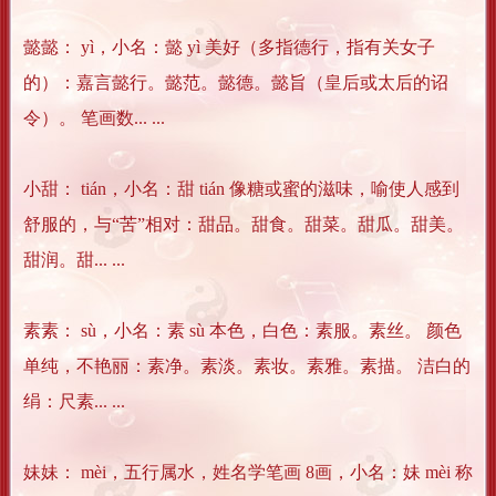
懿懿： yì，小名：懿 yì 美好（多指德行，指有关女子
的）：嘉言懿行。懿范。懿德。懿旨（皇后或太后的诏
令）。 笔画数... ...
小甜： tián，小名：甜 tián 像糖或蜜的滋味，喻使人感到
舒服的，与“苦”相对：甜品。甜食。甜菜。甜瓜。甜美。
甜润。甜... ...
素素： sù，小名：素 sù 本色，白色：素服。素丝。 颜色
单纯，不艳丽：素净。素淡。素妆。素雅。素描。 洁白的
绢：尺素... ...
妹妹： mèi，五行属水，姓名学笔画 8画，小名：妹 mèi 称