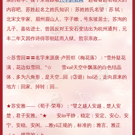
内容吧。苏姓起名之姓氏知识： 苏姓姓氏名望：苏 轼：
北宋文学家。眉州眉山人。字子瞻，号东坡居士。苏洵的
儿子。嘉佑进士。曾因反对王安石变法出为杭州通判，元
丰二年又因作诗得罪朝廷而入狱。哲宗亲政...
☆苏雪回〓〓名字来源唐·卢照邻《梅花落》：“雪外疑花
满，花边似雪回。”☆ 雪xuě天空中飘落的白色结晶
体，多为六角形，是天空...回（③迴）huí还，走向原来的
地方：回家。掉转：回...
★苏安雅——《荀子·荣辱》：“譬之越人安越，楚人安
楚，君子安雅。”★ 安ān平静，稳定：安定。安心。安
宁。安稳。安闲。...雅yǎ正规的，标准的：雅言。雅正
（ａ．规范的；ｂ...