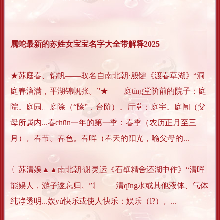
属蛇最新的苏姓女宝宝名字大全带解释2025
★苏庭春、锦帆——取名自南北朝·殷键《渡春草湖》“洞
庭春溜满，平湖锦帆张。”★ 庭tíng堂阶前的院子：庭
院。庭园。庭除（“除”，台阶）。厅堂：庭宇。庭闱（父
母所属内...春chūn一年的第一季：春季（农历正月至三
月）。春节。春色。春晖（春天的阳光，喻父母的...
〖苏清娱▲▲南北朝·谢灵运《石壁精舍还湖中作》“清晖
能娱人，游子遂忘归。”〗 清qīng水或其他液体、气体
纯净透明...娱yú快乐或使人快乐：娱乐（l?）。...