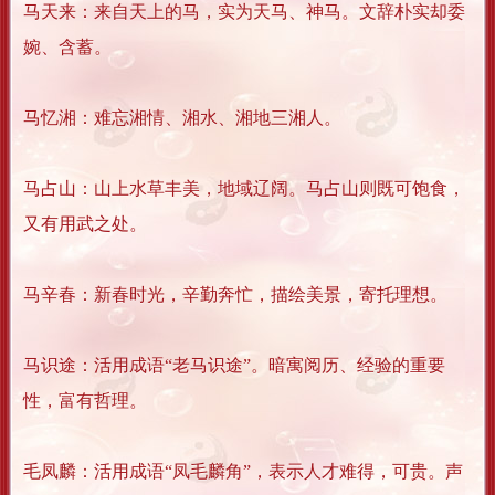
马天来：来自天上的马，实为天马、神马。文辞朴实却委
婉、含蓄。
马忆湘：难忘湘情、湘水、湘地三湘人。
马占山：山上水草丰美，地域辽阔。马占山则既可饱食，
又有用武之处。
马辛春：新春时光，辛勤奔忙，描绘美景，寄托理想。
马识途：活用成语“老马识途”。暗寓阅历、经验的重要
性，富有哲理。
毛凤麟：活用成语“凤毛麟角”，表示人才难得，可贵。声