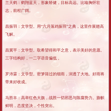
兰天鹤：鹤翔蓝天，形象矫健，目标高远。比喻胸怀壮
志，前程广阔。
昌振羽：文学型。用“六月落鸡振羽”之典，这里作展翅高
飞解。
昌冀平：文学型。取希望得和平之意，表示美好的意愿。
三字结构好，一二字语音偏低 。
罗沛霖：文学型。密箩筛过的细雨，润透了大地。好雨将
带来好收成。
马胜丰：高举红色大旗，战胜一切邪恶与陈腐势力。旗帜
鲜明，态度坚决，个性突出。