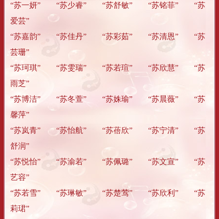
“苏一妍” “苏少睿” “苏舒敏” “苏铭菲” “苏
爱芸”
“苏嘉韵” “苏佳丹” “苏彩茹” “苏清恩” “苏
芸珊”
“苏珂琪” “苏雯瑞” “苏若瑄” “苏欣慧” “苏
雨芝”
“苏博洁” “苏冬萱” “苏姝瑜” “苏晨薇” “苏
馨萍”
“苏岚青” “苏怡航” “苏蓓欣” “苏宁清” “苏
舒润”
“苏悦怡” “苏渝若” “苏佩璐” “苏文宣” “苏
艺容”
“苏若雪” “苏琳敏” “苏楚莺” “苏欣利” “苏
莉珺”