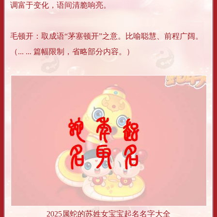
调富于变化，语间清脆响亮。
毛顿开：取成语“茅塞顿开”之意。比喻聪慧、前程广阔。
（... ... 篇幅限制，省略部分内容。）
2025属蛇的苏姓女宝宝起名名字大全