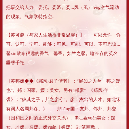
把事交给人办：委托。委派。委...风（風）fēng空气流动
的现象。气象学特指空...
【苏可馨（与家人生活得非常温馨）】 可kě允许：许
可。认可。宁可。能够：可见。可能。可以。不可思议...
馨xīn散布很远的香气：馨香。如兰之馨。喻长存的英名：
垂馨千祀...
《苏邦媛◆◆《鄘风·君子偕老》：“展如之人兮，邦之媛
也”。邦：国家。媛：美女。另有“邦彦”--《郑风·羊
裘》：“彼其之子，邦之彦兮”。彦：杰出的人才。如北宋
有词人名周邦彦。》 邦bāng国：友邦。邻邦。邦交
（国和国之间的正式外交关系）。邦...媛yuàn美女：媛
女。才媛。名媛。媛yuán〔婵媛〕见“笔画数...