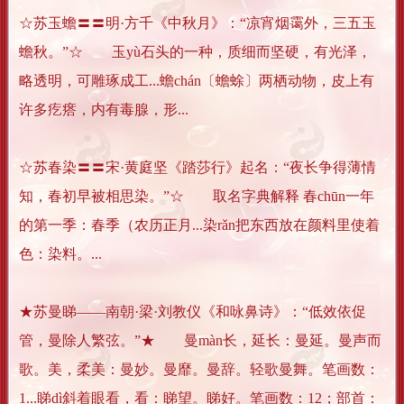
☆苏玉蟾〓〓明·方千《中秋月》：“凉宵烟霭外，三五玉
蟾秋。”☆ 玉yù石头的一种，质细而坚硬，有光泽，
略透明，可雕琢成工...蟾chán〔蟾蜍〕两栖动物，皮上有
许多疙瘩，内有毒腺，形...
☆苏春染〓〓宋·黄庭坚《踏莎行》起名：“夜长争得薄情
知，春初早被相思染。”☆ 取名字典解释 春chūn一年
的第一季：春季（农历正月...染rǎn把东西放在颜料里使着
色：染料。...
★苏曼睇——南朝·梁·刘教仪《和咏鼻诗》：“低效依促
管，曼除人繁弦。”★ 曼màn长，延长：曼延。曼声而
歌。美，柔美：曼妙。曼靡。曼辞。轻歌曼舞。笔画数：
1...睇dì斜着眼看，看：睇望。睇好。笔画数：12；部首：