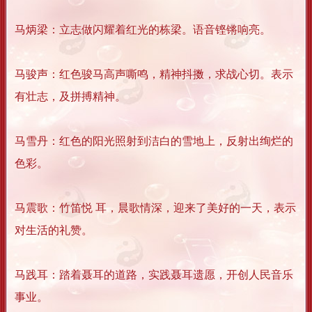
马炳梁：立志做闪耀着红光的栋梁。语音铿锵响亮。
马骏声：红色骏马高声嘶鸣，精神抖擞，求战心切。表示
有壮志，及拼搏精神。
马雪丹：红色的阳光照射到洁白的雪地上，反射出绚烂的
色彩。
马震歌：竹笛悦 耳，晨歌情深，迎来了美好的一天，表示
对生活的礼赞。
马践耳：踏着聂耳的道路，实践聂耳遗愿，开创人民音乐
事业。