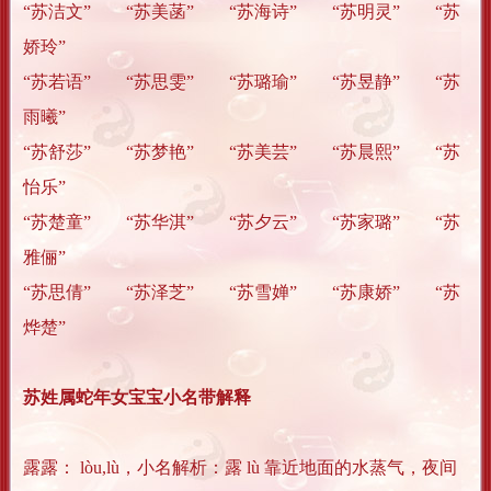
“苏洁文” “苏美菡” “苏海诗” “苏明灵” “苏
娇玲”
“苏若语” “苏思雯” “苏璐瑜” “苏昱静” “苏
雨曦”
“苏舒莎” “苏梦艳” “苏美芸” “苏晨熙” “苏
怡乐”
“苏楚童” “苏华淇” “苏夕云” “苏家璐” “苏
雅俪”
“苏思倩” “苏泽芝” “苏雪婵” “苏康娇” “苏
烨楚”
苏姓属蛇年女宝宝小名带解释
露露： lòu,lù，小名解析：露 lù 靠近地面的水蒸气，夜间