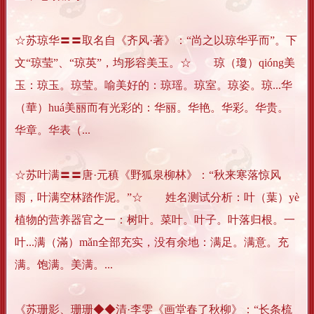
☆苏琼华〓〓取名自《齐风·著》：“尚之以琼华乎而”。下
文“琼莹”、“琼英”，均形容美玉。☆ 琼（瓊）qióng美
玉：琼玉。琼莹。喻美好的：琼瑶。琼室。琼姿。琼...华
（華）huá美丽而有光彩的：华丽。华艳。华彩。华贵。
华章。华表（...
☆苏叶满〓〓唐·元稹《野狐泉柳林》：“秋来寒落惊风
雨，叶满空林踏作泥。”☆ 姓名测试分析：叶（葉）yè
植物的营养器官之一：树叶。菜叶。叶子。叶落归根。一
叶...满（滿）mǎn全部充实，没有余地：满足。满意。充
满。饱满。美满。...
《苏珊影、珊珊◆◆清·李雯《画堂春了秋柳》：“长条梳