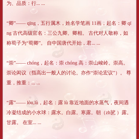
为、品质：行... ...
“卿”―― qīng，五行属木，姓名学笔画 11画，起名：卿 qī
ng 古代高级官名：三公九卿。卿相。 古代对人敬称，如
称荀子为“荀卿”。 自中国唐代开始，君... ...
“崇”―― chóng，起名：崇 chóng 高：崇山峻岭。崇高。
崇论闳议（指高出一般人的讨论。亦作“崇论宏议”）。 尊
重，推重：... ...
“露”―― lòu,lù，起名：露 lù 靠近地面的水蒸气，夜间遇
冷凝结成的小水球：露水。白露。寒露。朝（zh乷 ）露。
甘露。 在室... ...