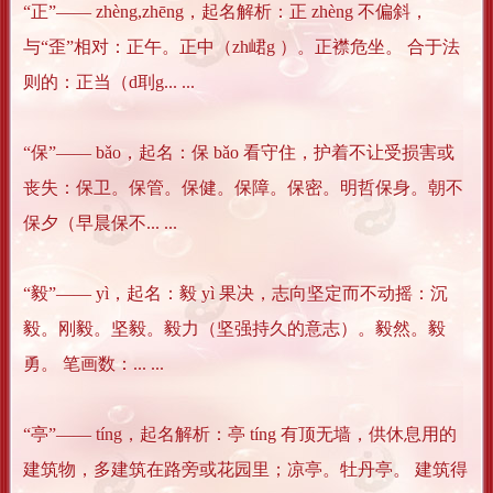
“正”―― zhèng,zhēng，起名解析：正 zhèng 不偏斜，
与“歪”相对：正午。正中（zh峮g ）。正襟危坐。 合于法
则的：正当（d刵g... ...
“保”―― bǎo，起名：保 bǎo 看守住，护着不让受损害或
丧失：保卫。保管。保健。保障。保密。明哲保身。朝不
保夕（早晨保不... ...
“毅”―― yì，起名：毅 yì 果决，志向坚定而不动摇：沉
毅。刚毅。坚毅。毅力（坚强持久的意志）。毅然。毅
勇。 笔画数：... ...
“亭”―― tíng，起名解析：亭 tíng 有顶无墙，供休息用的
建筑物，多建筑在路旁或花园里；凉亭。牡丹亭。 建筑得