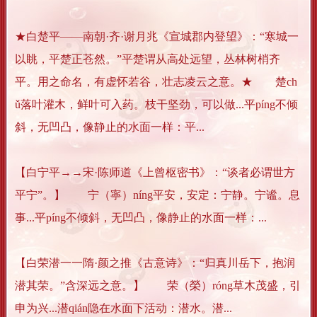
★白楚平——南朝·齐·谢月兆《宣城郡内登望》：“寒城一
以眺，平楚正苍然。”平楚谓从高处远望，丛林树梢齐
平。用之命名，有虚怀若谷，壮志凌云之意。★ 楚ch
ǔ落叶灌木，鲜叶可入药。枝干坚劲，可以做...平píng不倾
斜，无凹凸，像静止的水面一样：平...
【白宁平→→宋·陈师道《上曾枢密书》：“谈者必谓世方
平宁”。】 宁（寧）níng平安，安定：宁静。宁谧。息
事...平píng不倾斜，无凹凸，像静止的水面一样：...
【白荣潜一一隋·颜之推《古意诗》：“归真川岳下，抱润
潜其荣。”含深远之意。】 荣（榮）róng草木茂盛，引
申为兴...潜qián隐在水面下活动：潜水。潜...