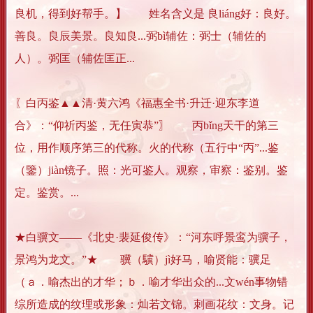
良机，得到好帮手。】 姓名含义是 良liáng好：良好。
善良。良辰美景。良知良...弼bì辅佐：弼士（辅佐的
人）。弼匡（辅佐匡正...
〖白丙鉴▲▲清·黄六鸿《福惠全书·升迁·迎东李道
合》：“仰祈丙鉴，无任寅恭”〗 丙bǐng天干的第三
位，用作顺序第三的代称。火的代称（五行中“丙”...鉴
（鑒）jiàn镜子。照：光可鉴人。观察，审察：鉴别。鉴
定。鉴赏。...
★白骥文——《北史·裴延俊传》：“河东呼景鸾为骥子，
景鸿为龙文。”★ 骥（驥）jì好马，喻贤能：骥足
（ａ．喻杰出的才华；ｂ．喻才华出众的...文wén事物错
综所造成的纹理或形象：灿若文锦。刺画花纹：文身。记