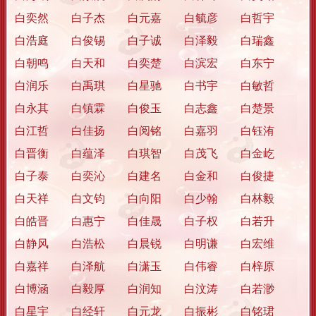
白奕然 白子杰 白元嘉 白毓彦 白哲宇
白浩庭 白俊锡 白子诚 白泽毅 白瑞鑫
白朝鸣 白天和 白奕楚 白滨宏 白东宁
白润乐 白禹琪 白星驰 白书宇 白敏哲
白永其 白镇霖 白俊玉 白志鑫 白楚景
白江哲 白佳扬 白阅铭 白嘉羽 白钰洧
白晋衡 白蕴泽 白琪智 白茂飞 白金屹
白子泰 白奕沁 白建名 白金和 白俊捷
白天祥 白文钧 白向阳 白少翰 白林毅
白皓晋 白惠宁 白佳晟 白子权 白若升
白静风 白浩松 白晨锐 白明谦 白宏维
白嘉祥 白泽航 白潇玉 白伟睿 白梓原
白博涵 白毅厚 白润知 白汶涛 白若渺
白星宇 白经轩 白元龙 白振彬 白铭珺