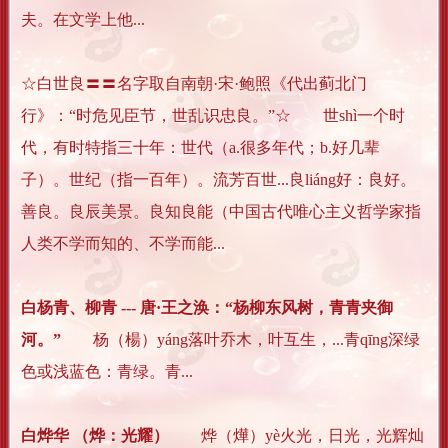
夫。在文学上他...
☆白世良〓〓名字取自南朝·宋·鲍照《代出蓟北门
行》：“时危见臣节，世乱识忠良。”☆ 世shì一个时
代，有时特指三十年：世代（a.很多年代；b.好几辈
子）。世纪（指一百年）。流芳百世...良liáng好：良好。
善良。良辰美景。良知良能（中国古代唯心主义哲学家指
人类不学而知的、不学而能...
白杨青、柳青 --- 唐·王之涣：“杨柳东风树，青青夹御
河。”
杨（楊）yáng落叶乔木，叶互生，...青qīng深绿
色或浅蓝色：青绿。青...
白烨华 （烨：光耀）
烨（燁）yè火光，日光，光辉灿