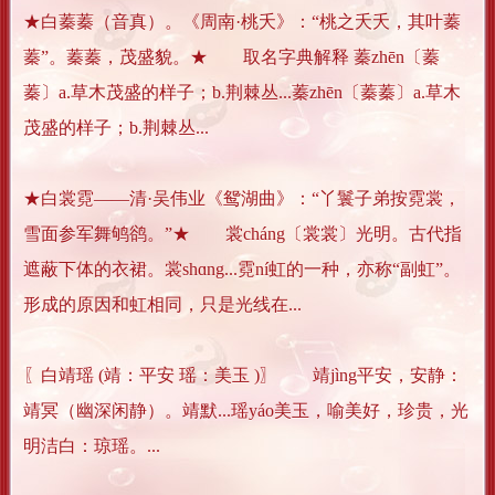
★白蓁蓁（音真）。《周南·桃夭》：“桃之夭夭，其叶蓁
蓁”。蓁蓁，茂盛貌。★ 取名字典解释 蓁zhēn〔蓁
蓁〕a.草木茂盛的样子；b.荆棘丛...蓁zhēn〔蓁蓁〕a.草木
茂盛的样子；b.荆棘丛...
★白裳霓——清·吴伟业《鸳湖曲》：“丫鬟子弟按霓裳，
雪面参军舞鸲鹆。”★ 裳cháng〔裳裳〕光明。古代指
遮蔽下体的衣裙。裳shɑng...霓ní虹的一种，亦称“副虹”。
形成的原因和虹相同，只是光线在...
〖白靖瑶 (靖：平安 瑶：美玉 )〗 靖jìng平安，安静：
靖冥（幽深闲静）。靖默...瑶yáo美玉，喻美好，珍贵，光
明洁白：琼瑶。...