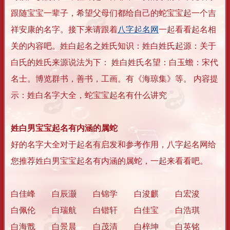
跟随宝宝一辈子，希望父母们都给自己的蛇宝宝起一个吉
祥安康的名字。接下来请跟着
八字起名网
一起看看起名相
关的内容吧。姓白起名之姓氏知识：姓白姓氏起源：关于
白氏的姓氏来源说法为下： 姓白姓氏名望：白玉蟾：宋代
名士。博览群书，善书，工画。有《海琼集》等。 内容提
示：姓白名字大全，蛇宝宝起名有什么讲究
姓白男宝宝起名有内涵的属蛇
好的名字大全对于起名有启发和参考作用，八字起名网给
您推荐姓白男宝宝起名有内涵的属蛇，一起来看看吧。
白佳峰 白辰灏 白锦学 白浚麒 白宏浚
白佩伦 白瑞航 白锴轩 白佳宝 白浩琪
白海戬 白景晨 白茂清 白梓坤 白英铭