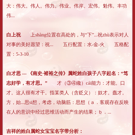
大：伟大。伟人。伟力。伟业。伟岸。宏伟。魁伟。丰功
伟...
白上祝
上shàng位置在高处的，与“下”...祝zhù表示对人
对事的美好愿望：祝... 五行配置：水-金-火 五格配
置：5-3-10
白才思 --- 《南史·褚裕之传》属蛇姓白孩子八字起名：“笃
志好学，有才思。”
才（③④纔）cái能力：才能。口
才。这人很有才干。指某类人（含贬义）：奴才。蠢才。
方，始...思sī想，考虑，动脑筋：思想（ａ．客观存在反映
在人的意识中经过思维活动而产生的结果；ｂ．...
吉祥的姓白属蛇女宝宝名字带分析：