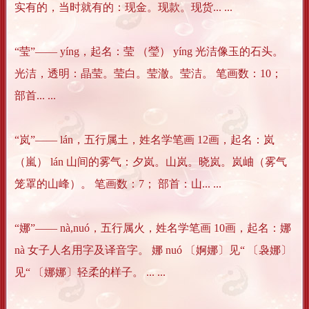
实有的，当时就有的：现金。现款。现货... ...
“莹”―― yíng，起名：莹 （瑩） yíng 光洁像玉的石头。
光洁，透明：晶莹。莹白。莹澈。莹洁。 笔画数：10；
部首... ...
“岚”―― lán，五行属土，姓名学笔画 12画，起名：岚
（嵐） lán 山间的雾气：夕岚。山岚。晓岚。岚岫（雾气
笼罩的山峰）。 笔画数：7； 部首：山... ...
“娜”―― nà,nuó，五行属火，姓名学笔画 10画，起名：娜
nà 女子人名用字及译音字。 娜 nuó 〔婀娜〕见“ 〔袅娜〕
见“ 〔娜娜〕轻柔的样子。 ... ...