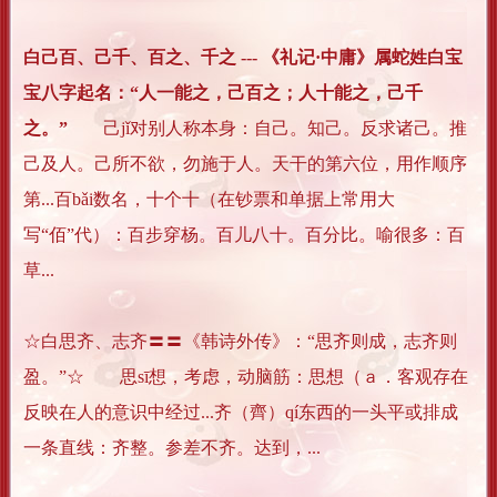
白己百、己千、百之、千之 --- 《礼记·中庸》属蛇姓白宝
宝八字起名：“人一能之，己百之；人十能之，己千
之。”
己jǐ对别人称本身：自己。知己。反求诸己。推
己及人。己所不欲，勿施于人。天干的第六位，用作顺序
第...百bǎi数名，十个十（在钞票和单据上常用大
写“佰”代）：百步穿杨。百儿八十。百分比。喻很多：百
草...
☆白思齐、志齐〓〓《韩诗外传》：“思齐则成，志齐则
盈。”☆ 思sī想，考虑，动脑筋：思想（ａ．客观存在
反映在人的意识中经过...齐（齊）qí东西的一头平或排成
一条直线：齐整。参差不齐。达到，...