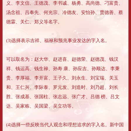
义、李文信、王德茂、李书诚、杨勇、高尚德、刁富贵、
汤念祖、吕奉先、何光宗、冷德友、安怡孙、贾德善、蔡
德霖、关仁、郑义等名字。
(3)选择表示吉祥、福禄和预兆事业发达的字入名。
可以取名为：赵大华、赵进喜、赵德荣、赵德茂、钱汉
祥、钱运高、钱生禄、孙寿 康、孙应吉、孙顺达、李秉
贵、李厚福、李开富、王子久、刘永生、刘宝瑞、关玉
和、王仁兴、李际泰、罗元发、刘造时、刘乃超、刘长
胜、张成基、张国柱、张志远、张广才、吕德 榜、吕文
达、吴家栋、吴国梁、吴立功等。
(4)选择一些反映当代人观念和理想追求的字入名。新中国