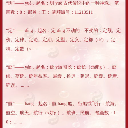
“玥”―― yuè，起名：玥 yuè 古代传说中的一种神珠。 笔
画数：8； 部首：王； 笔顺编号：11213511
“定”―― dìng，起名：定 dìng 不动的，不变的：定额。定
价。定律。定论。定期。定型。定义。定都（d?）。定
稿。定数（s... ...
“延”―― yán，起名：延 yán 引长：延长（ch俷g ）。延
续。蔓延。延年益寿。 展缓，推迟：延迟。延缓。延宕。
延误。 ... ...
“航”―― háng，起名：航 háng 船。 行船或飞行：航海。
航空。航天。航行（x妌g ）。航班。民航。 笔画数：1
0； ... ...