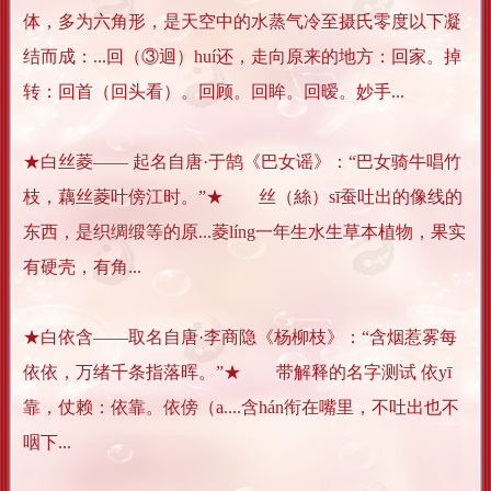
体，多为六角形，是天空中的水蒸气冷至摄氏零度以下凝
结而成：...回（③迴）huí还，走向原来的地方：回家。掉
转：回首（回头看）。回顾。回眸。回暧。妙手...
★白丝菱—— 起名自唐·于鹄《巴女谣》：“巴女骑牛唱竹
枝，藕丝菱叶傍江时。”★ 丝（絲）sī蚕吐出的像线的
东西，是织绸缎等的原...菱líng一年生水生草本植物，果实
有硬壳，有角...
★白依含——取名自唐·李商隐《杨柳枝》：“含烟惹雾每
依依，万绪千条指落晖。”★ 带解释的名字测试 依yī
靠，仗赖：依靠。依傍（a....含hán衔在嘴里，不吐出也不
咽下...