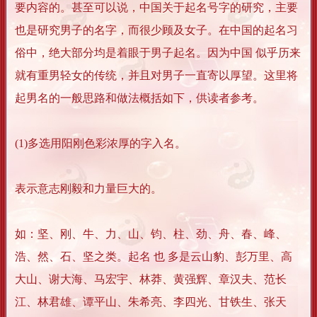
要内容的。甚至可以说，中国关于起名号字的研究，主要
也是研究男子的名字，而很少顾及女子。在中国的起名习
俗中，绝大部分均是着眼于男子起名。因为中国 似乎历来
就有重男轻女的传统，并且对男子一直寄以厚望。这里将
起男名的一般思路和做法概括如下，供读者参考。
(1)多选用阳刚色彩浓厚的字入名。
表示意志刚毅和力量巨大的。
如：坚、刚、牛、力、山、钧、柱、劲、舟、春、峰、
浩、然、石、坚之类。起名 也 多是云山豹、彭万里、高
大山、谢大海、马宏宇、林莽、黄强辉、章汉夫、范长
江、林君雄、谭平山、朱希亮、李四光、甘铁生、张天