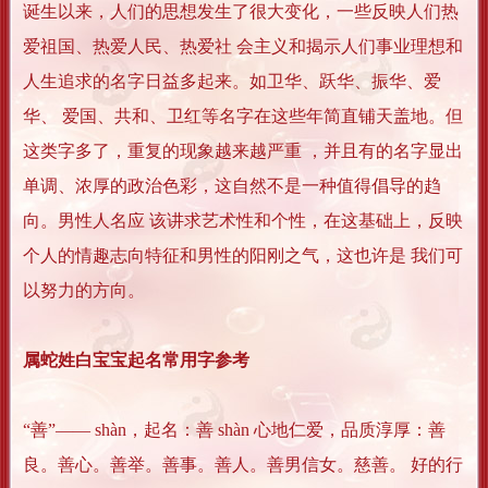
诞生以来，人们的思想发生了很大变化，一些反映人们热
爱祖国、热爱人民、热爱社 会主义和揭示人们事业理想和
人生追求的名字日益多起来。如卫华、跃华、振华、爱
华、 爱国、共和、卫红等名字在这些年简直铺天盖地。但
这类字多了，重复的现象越来越严重 ，并且有的名字显出
单调、浓厚的政治色彩，这自然不是一种值得倡导的趋
向。男性人名应 该讲求艺术性和个性，在这基础上，反映
个人的情趣志向特征和男性的阳刚之气，这也许是 我们可
以努力的方向。
属蛇姓白宝宝起名常用字参考
“善”―― shàn，起名：善 shàn 心地仁爱，品质淳厚：善
良。善心。善举。善事。善人。善男信女。慈善。 好的行