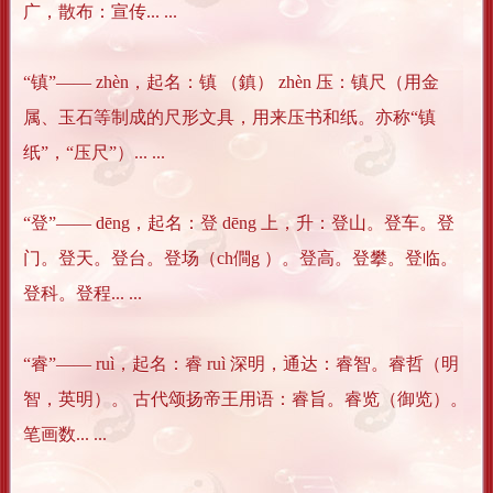
广，散布：宣传... ...
“镇”―― zhèn，起名：镇 （鎮） zhèn 压：镇尺（用金
属、玉石等制成的尺形文具，用来压书和纸。亦称“镇
纸”，“压尺”）... ...
“登”―― dēng，起名：登 dēng 上，升：登山。登车。登
门。登天。登台。登场（ch僴g ）。登高。登攀。登临。
登科。登程... ...
“睿”―― ruì，起名：睿 ruì 深明，通达：睿智。睿哲（明
智，英明）。 古代颂扬帝王用语：睿旨。睿览（御览）。
笔画数... ...