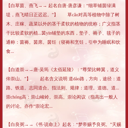
【白草茵、燕飞→→ 起名自唐·唐彦谦：“细草铺茵绿满
堤，燕飞晴日正迟迟。”】 草cǎo对高等植物中除了树
木、庄稼、蔬菜以外的茎干柔软的植物的统称；广义指茎
干比较柔软的植...茵yīn铺垫的东西，垫子、褥子、毯子的
通称：茵褥。茵席。茵饪（寝褥和烹饪，引申为睡眠和饮
食...
【白道崇→→唐·吴筠《太佰延陵》：“尊荣比蝉翼，道义
侔崇山。”】 起名含义说明 道dào路，方向，途径：道
路。铁道。志同道合。指法则、规律：道理。道德。道...
崇chóng高：崇山峻岭。崇高。崇论闳议（指高出一般人
的讨论。亦作“崇论宏...
【白良弼→→《书·说命上》起名：“梦帝赐予良弼。”天赐