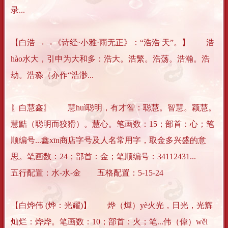
录...
【白浩 →→《诗经·小雅·雨无正》：“浩浩 天”。】 浩
hào水大，引申为大和多：浩大。浩繁。浩荡。浩瀚。浩
劫。浩淼（亦作“浩渺...
〖白慧鑫〗 慧huì聪明，有才智：聪慧。智慧。颖慧。
慧黠（聪明而狡猾）。慧心。笔画数：15；部首：心；笔
顺编号...鑫xīn商店字号及人名常用字，取金多兴盛的意
思。笔画数：24；部首：金；笔顺编号：34112431...
五行配置：水-水-金 五格配置：5-15-24
【白烨伟 (烨：光耀)】 烨（燁）yè火光，日光，光辉
灿烂：烨烨。笔画数：10；部首：火；笔...伟（偉）wěi