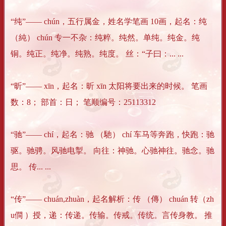
“纯”―― chún，五行属金，姓名学笔画 10画，起名：纯
（純） chún 专一不杂：纯粹。纯然。单纯。纯金。纯
铜。纯正。纯净。纯熟。纯度。 丝：“子曰：... ...
“昕”―― xīn，起名：昕 xīn 太阳将要出来的时候。 笔画
数：8； 部首：日； 笔顺编号：25113312
“驰”―― chí，起名：驰 （馳） chí 车马等奔跑，快跑：驰
驱。驰骋。风驰电掣。 向往：神驰。心驰神往。驰念。驰
思。 传... ...
“传”―― chuán,zhuàn，起名解析：传 （傳） chuán 转（zh
u僴 ）授，递：传递。传输。传戒。传统。言传身教。 推