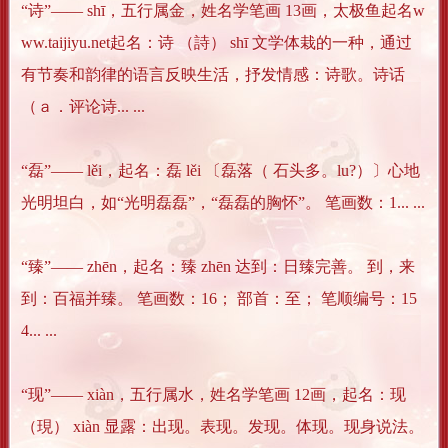
“诗”―― shī，五行属金，姓名学笔画 13画，太极鱼起名w
ww.taijiyu.net起名：诗 （詩） shī 文学体栽的一种，通过
有节奏和韵律的语言反映生活，抒发情感：诗歌。诗话
（ａ．评论诗... ...
“磊”―― lěi，起名：磊 lěi 〔磊落（ 石头多。lu?）〕心地
光明坦白，如“光明磊磊”，“磊磊的胸怀”。 笔画数：1... ...
“臻”―― zhēn，起名：臻 zhēn 达到：日臻完善。 到，来
到：百福并臻。 笔画数：16； 部首：至； 笔顺编号：15
4... ...
“现”―― xiàn，五行属水，姓名学笔画 12画，起名：现
（現） xiàn 显露：出现。表现。发现。体现。现身说法。