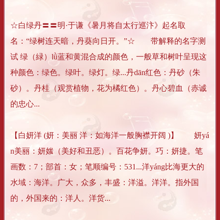
☆白绿丹〓〓明·于谦《暑月将自太行巡汴》起名取
名：“绿树连天暗，丹葵向日开。”☆ 带解释的名字测
试 绿（緑）lǜ蓝和黄混合成的颜色，一般草和树叶呈现这
种颜色：绿色。绿叶。绿灯。绿...丹dān红色：丹砂（朱
砂）。丹桂（观赏植物，花为橘红色）。丹心碧血（赤诚
的忠心...
【白妍洋 (妍：美丽 洋：如海洋一般胸襟开阔 )】 妍yá
n美丽：妍媸（美好和丑恶）。百花争妍。巧：妍捷。笔
画数：7；部首：女；笔顺编号：531...洋yáng比海更大的
水域：海洋。广大，众多，丰盛：洋溢。洋洋。指外国
的，外国来的：洋人。洋货...