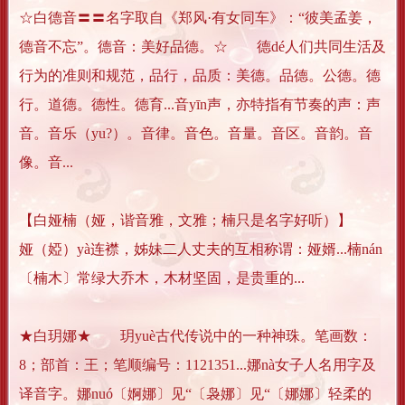
☆白德音〓〓名字取自《郑风·有女同车》：“彼美孟姜，
德音不忘”。德音：美好品德。☆ 德dé人们共同生活及
行为的准则和规范，品行，品质：美德。品德。公德。德
行。道德。德性。德育...音yīn声，亦特指有节奏的声：声
音。音乐（yu?）。音律。音色。音量。音区。音韵。音
像。音...
【白娅楠（娅，谐音雅，文雅；楠只是名字好听）】
娅（婭）yà连襟，姊妹二人丈夫的互相称谓：娅婿...楠nán
〔楠木〕常绿大乔木，木材坚固，是贵重的...
★白玥娜★ 玥yuè古代传说中的一种神珠。笔画数：
8；部首：王；笔顺编号：1121351...娜nà女子人名用字及
译音字。娜nuó〔婀娜〕见“〔袅娜〕见“〔娜娜〕轻柔的