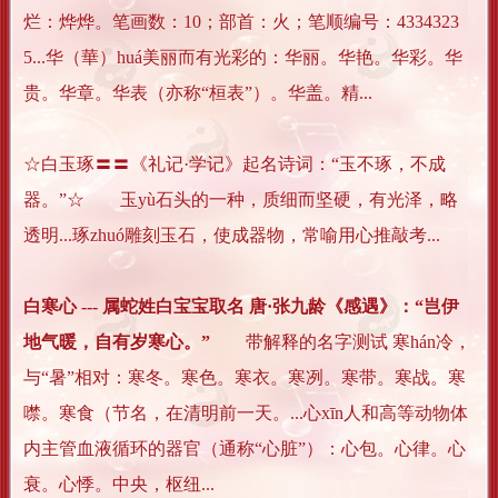
烂：烨烨。笔画数：10；部首：火；笔顺编号：4334323
5...华（華）huá美丽而有光彩的：华丽。华艳。华彩。华
贵。华章。华表（亦称“桓表”）。华盖。精...
☆白玉琢〓〓《礼记·学记》起名诗词：“玉不琢，不成
器。”☆ 玉yù石头的一种，质细而坚硬，有光泽，略
透明...琢zhuó雕刻玉石，使成器物，常喻用心推敲考...
白寒心 --- 属蛇姓白宝宝取名 唐·张九龄《感遇》：“岂伊
地气暖，自有岁寒心。”
带解释的名字测试 寒hán冷，
与“暑”相对：寒冬。寒色。寒衣。寒冽。寒带。寒战。寒
噤。寒食（节名，在清明前一天。...心xīn人和高等动物体
内主管血液循环的器官（通称“心脏”）：心包。心律。心
衰。心悸。中央，枢纽...