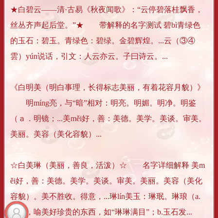
★白碧云——清·古易《秋夜闻歌》：“云停碧落桂飘香，
丝丛齐声起后堂。”★ 带解释的名字测试 碧bì青绿色
的玉石：碧玉。青绿色：碧绿。金碧辉煌。...云（③④
雲）yún说话，引文：人云亦云。子曰诗云。...
《白明美（明白事理，长得标志美丽，有着花容月貌）》
明míng亮，与“暗”相对：明亮。明媚。明净。明鉴
（ａ．明镜；...美měi好，善：美德。美学。美谈。审美。
美丽。美容（美化容貌）...
☆白美琳（美丽，善良，活泼）☆ 名字详细解释 美m
ěi好，善：美德。美学。美谈。审美。美丽。美容（美化
容貌）。美不胜收。得意，...琳lín美玉：琳珉。琳琅（a.
美玉，喻美好珍贵的东西，如“琳琳满目”；b.玉石发...