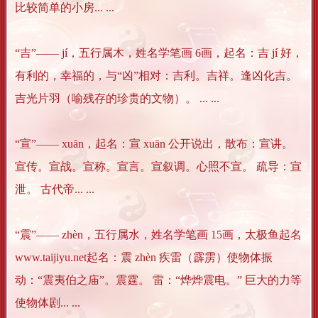
比较简单的小房... ...
“吉”―― jí，五行属木，姓名学笔画 6画，起名：吉 jí 好，
有利的，幸福的，与“凶”相对：吉利。吉祥。逢凶化吉。
吉光片羽（喻残存的珍贵的文物）。 ... ...
“宣”―― xuān，起名：宣 xuān 公开说出，散布：宣讲。
宣传。宣战。宣称。宣言。宣叙调。心照不宣。 疏导：宣
泄。 古代帝... ...
“震”―― zhèn，五行属水，姓名学笔画 15画，太极鱼起名
www.taijiyu.net起名：震 zhèn 疾雷（霹雳）使物体振
动：“震夷伯之庙”。震霆。 雷：“烨烨震电。” 巨大的力等
使物体剧... ...