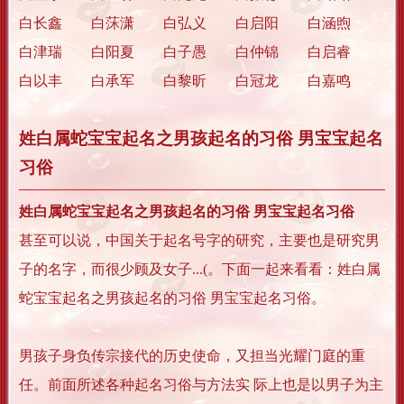
白长鑫 白莯潇 白弘义 白启阳 白涵煦
白津瑞 白阳夏 白子愚 白仲锦 白启睿
白以丰 白承军 白黎昕 白冠龙 白嘉鸣
姓白属蛇宝宝起名之男孩起名的习俗 男宝宝起名
习俗
姓白属蛇宝宝起名之男孩起名的习俗 男宝宝起名习俗
甚至可以说，中国关于起名号字的研究，主要也是研究男
子的名字，而很少顾及女子...(。下面一起来看看：姓白属
蛇宝宝起名之男孩起名的习俗 男宝宝起名习俗。
男孩子身负传宗接代的历史使命，又担当光耀门庭的重
任。前面所述各种起名习俗与方法实 际上也是以男子为主