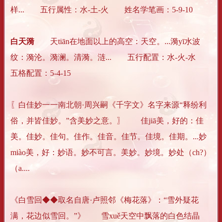
样... 五行属性：水-土-火 姓名学笔画：5-9-10
白天漪
天tiān在地面以上的高空：天空。...漪yī水波
纹：漪沦。漪澜。清漪。涟... 五行配置：水-火-水
五格配置：5-4-15
〖白佳妙一一南北朝·周兴嗣《千字文》名字来源“释纷利
俗，并皆佳妙。”含美妙之意。〗 佳jiā美，好的：佳
美。佳妙。佳句。佳作。佳音。佳节。佳境。佳期。...妙
miào美，好：妙语。妙不可言。美妙。妙境。妙处（ch?）
（a....
《白雪回◆◆取名自唐·卢照邻《梅花落》：“雪外疑花
满，花边似雪回。”》 雪xuě天空中飘落的白色结晶